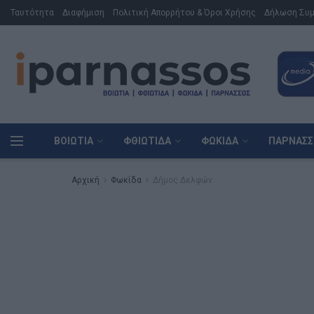
Ταυτότητα
Διαφήμιση
Πολιτική Απορρήτου & Όροι Χρήσης
Δήλωση Συ
ΒΟΙΩΤΊΑ
ΦΘΙΏΤΙΔΑ
ΦΩΚΊΔΑ
ΠΑΡΝΑΣΣ
Αρχική
Φωκίδα
Δήμος Δελφών