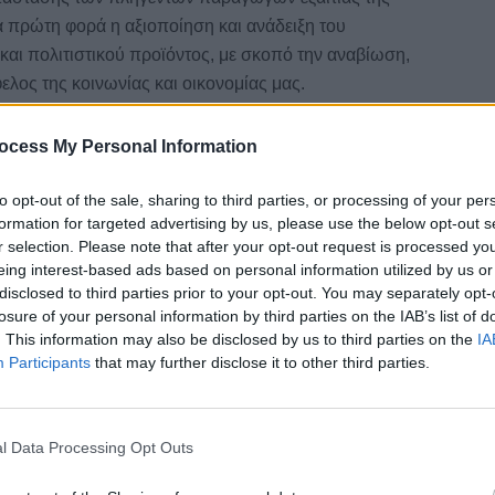
 πρώτη φορά η αξιοποίηση και ανάδειξη του
αι πολιτιστικού προϊόντος, με σκοπό την αναβίωση,
λος της κοινωνίας και οικονομίας μας.
ocess My Personal Information
Tweet
Send
to opt-out of the sale, sharing to third parties, or processing of your per
formation for targeted advertising by us, please use the below opt-out s
r selection. Please note that after your opt-out request is processed y
ήτηση
eing interest-based ads based on personal information utilized by us or
disclosed to third parties prior to your opt-out. You may separately opt-
losure of your personal information by third parties on the IAB’s list of
. This information may also be disclosed by us to third parties on the
IA
Participants
that may further disclose it to other third parties.
l Data Processing Opt Outs