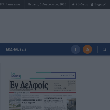
8
Parnassos
Πέμπτη, 6 Αυγούστου, 2026
Σύνδεση
Εγγραφή
°C
ΕΚΔΗΛΏΣΕΙΣ