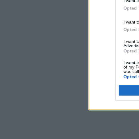
I want t
Opted 
I want t
Opted 
I want 
Advertis
Opted 
I want t
of my P
was col
Opted 