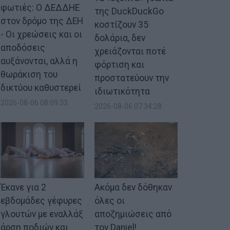
φωτιές: Ο ΔΕΔΔΗΕ
της DuckDuckGo
στον δρόμο της ΔΕΗ
κοστίζουν 35
- Οι χρεώσεις και οι
δολάρια, δεν
αποδόσεις
χρειάζονται ποτέ
αυξάνονται, αλλά η
φόρτιση και
θωράκιση του
προστατεύουν την
δικτύου καθυστερεί
ιδιωτικότητα
2026-08-06 08:09:33
2026-08-06 07:34:28
Έκανε για 2
Ακόμα δεν δόθηκαν
εβδομάδες γέφυρες
όλες οι
γλουτών με εναλλάξ
αποζημιώσεις από
άρση ποδιών και
τον Daniel!