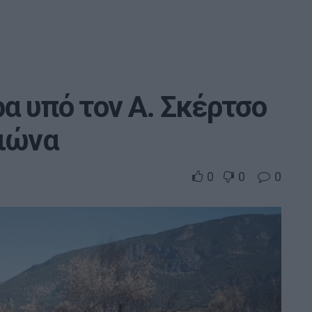
α υπό τον Α. Σκέρτσο
αιώνα
0
0
0