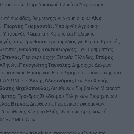
ι Προστασίας Παραδοσιακού Ελαιώνα Άμφισσας».
ευτή Φωκίδας, θα μετάσχουν ακόμη οι κ.κ.:
Λίνα
ύ,
Γιώργος Γεωργαντάς
, Υπουργός Αγροτικής
ς
, Υπουργός Κλιματικής Κρίσης και Πολιτικής
υργός στον Πρωθυπουργό αρμόδιος για θέματα Κρατικής
λλοντος,
Θανάσης Κοντογεώργης
, Γεν. Γραμματέας
ς Σπανός
, Περιφερειάρχης Στερεάς Ελλάδας,
Σπύρος
 Αθηνών,
Παναγιώτης Ταγκαλής
, Δήμαρχος Δελφών,
αμερικανικού Εμπορικού Επιμελητηρίου – επικεφαλής του
 ΕΛΑΙΩΝΕΣ»,
Άλκης Αλεξάνδρου
, Γεν. Διευθυντής
δόσης Μιχαλόπουλος
, Διευθύνων Σύμβουλος Microsoft
ούμπης
, Πρόεδρος Συνδέσμου Ελληνικών Βιομηχανίων
ελος Βέργος
, Διευθυντής Γεωργικών εφαρμογών,
, Υπεύθυνος Κέντρου Ελιάς «Krinos», Αμερικανική
λος «ΣΥΜΕΠΟΠ».
τάστασης των πληγέντων παραγωγών εξαιτίας της