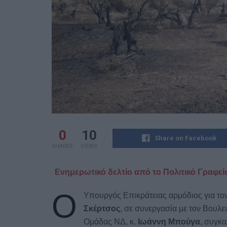
0
10
Share on Facebook
SHARES
VIEWS
Ενημερωτικό δελτίο από το Πολιτικό Γραφε
Ο
Υπουργός Επικράτειας αρμόδιος για το
Σκέρτσος
, σε συνεργασία με τον Βουλ
Ομάδας ΝΔ, κ.
Ιωάννη Μπούγα
, συγκα