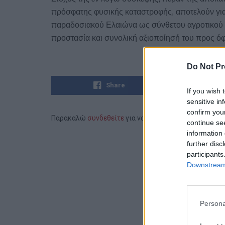
πρόσφατης φυσικής καταστροφής, αποτελούν για
παραδοσιακού Ελαιώνα ως σύνθετου αγροτικού κ
προστασία και συνολική αξιοποίησή του προς όφε
Do Not Pr
Share
If you wish 
sensitive in
confirm you
Παρακαλώ
συνδεθείτε
για να συμμετάσχετε στη συζ
continue se
information 
further disc
participants
Downstream 
Persona