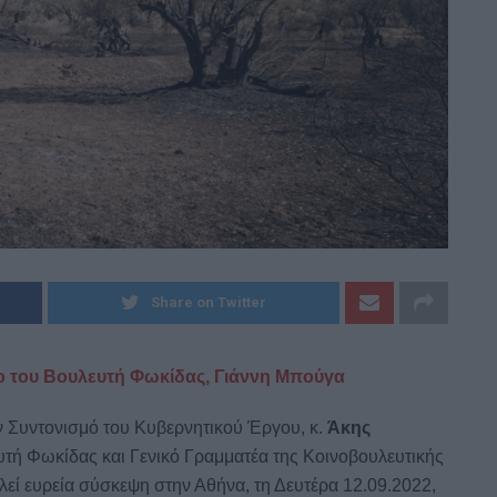
Dnews.gr
Share on Twitter
ίο του Βουλευτή Φωκίδας, Γιάννη Μπούγα
ν Συντονισμό του Κυβερνητικού Έργου, κ.
Άκης
ευτή Φωκίδας και Γενικό Γραμματέα της Κοινοβουλευτικής
λεί ευρεία σύσκεψη στην Αθήνα, τη Δευτέρα 12.09.2022,