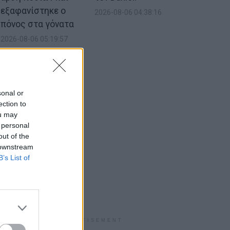
εξαφανίστηκε ο
2026-08-06 04:38:16
πόνος στα γόνατα
2026-08-06 05:19:57
sonal or
ection to
ou may
 personal
out of the
 downstream
B’s List of
ADVERTISEMENT