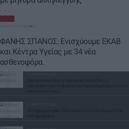
' . . '
ΣΤΕΡΕΆ
5 ΑΥΓΟΎΣΤΟΥ, 2026
0
ΦΑΝΗΣ ΣΠΑΝΟΣ: Ενισχύουμε ΕΚΑΒ
και Κέντρα Υγείας με 34 νέα
ασθενοφόρα.
7 ΑΥΓΟΎΣΤΟΥ, 2026
Προφυλακιστέοι ο δήμαρχος Στυλίδας, ο
εργολάβος και ο ιδιοκτήτης της εταιρείας μετά τις
απολογίες τους
7 ΑΥΓΟΎΣΤΟΥ, 2026
Με αφορμή τους 100 εισακτέους στο τμήμα ΠΟΑ
της Άμφισσας