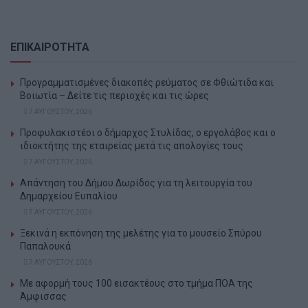
ΕΠΙΚΑΙΡΟΤΗΤΑ
Προγραμματισμένες διακοπές ρεύματος σε Φθιώτιδα και
Βοιωτία – Δείτε τις περιοχές και τις ώρες
7 ΑΥΓΟΎΣΤΟΥ, 2026
Προφυλακιστέοι ο δήμαρχος Στυλίδας, ο εργολάβος και ο
ιδιοκτήτης της εταιρείας μετά τις απολογίες τους
7 ΑΥΓΟΎΣΤΟΥ, 2026
Απάντηση του Δήμου Δωρίδος για τη λειτουργία του
Δημαρχείου Ευπαλίου
7 ΑΥΓΟΎΣΤΟΥ, 2026
Ξεκινά η εκπόνηση της μελέτης για το μουσείο Σπύρου
Παπαλουκά
7 ΑΥΓΟΎΣΤΟΥ, 2026
Με αφορμή τους 100 εισακτέους στο τμήμα ΠΟΑ της
Άμφισσας