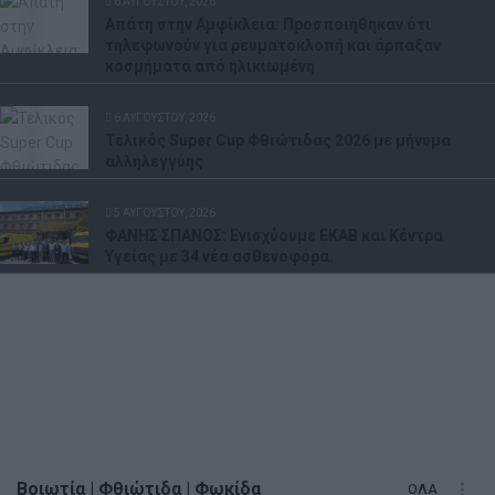
6 ΑΥΓΟΎΣΤΟΥ, 2026
Απάτη στην Αμφίκλεια: Προσποιήθηκαν ότι
τηλεφωνούν για ρευματοκλοπή και άρπαξαν
κοσμήματα από ηλικιωμένη
6 ΑΥΓΟΎΣΤΟΥ, 2026
Τελικός Super Cup Φθιώτιδας 2026 με μήνυμα
αλληλεγγύης
5 ΑΥΓΟΎΣΤΟΥ, 2026
ΦΑΝΗΣ ΣΠΑΝΟΣ: Ενισχύουμε ΕΚΑΒ και Κέντρα
Υγείας με 34 νέα ασθενοφόρα.
Βοιωτία | Φθιώτιδα | Φωκίδα
ΟΛΑ