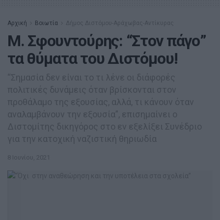
Αρχική
Βοιωτία
Δήμος Διστόμου-Αράχωβας-Αντίκυρας
Μ. Σφουντούρης: “Στον πάγο”
τα θύματα του Διστόμου!
“Σημασία δεν είναι το τι λένε οι διάφορές
πολιτικές δυνάμεις όταν βρίσκονται στον
προθάλαμο της εξουσίας, αλλά, τι κάνουν όταν
αναλαμβάνουν την εξουσία”, επισημαίνει ο
Διστομίτης δικηγόρος στο εν εξελίξει Συνέδριο
για την κατοχική ναζιστική θηριωδία
8 Ιουνίου, 2021