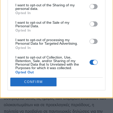
θα σας καλωσορίσω .
I want to opt-out of the Sharing of my
personal data.
Opted In
Θα επικεντρωθώ, προς αποφυγή παρανοήσεων, στο θέμα
της σημερινής συνεδρίας που είναι : “
Η πολιτική βούληση
I want to opt-out of the Sale of my
Personal Data.
για την διεκδίκηση των πολεμικών οφειλών προς την
Opted In
Ελλάδα
» και όταν λέω την πολιτική βούληση εννοώ της
I want to opt-out of processing my
Ελληνικής πολιτείας βέβαια και προς αποφυγή
Personal Data for Targeted Advertising.
Opted In
παρανοήσεων θέλω να σας επισημάνω εξαρχής, ότι αυτό
που έχει σημασία δεν είναι το τι λένε οι διάφορές πολιτικές
I want to opt-out of Collection, Use,
Retention, Sale, and/or Sharing of my
δυνάμεις όταν βρίσκονται στον προθάλαμο της εξουσίας
Personal Data that Is Unrelated with the
Purposes for which it was collected.
,αλλά, τι κάνουν όταν αναλαμβάνουν την εξουσία και τι
Opted Out
έχουν κάνει μέχρι τώρα.
CONFIRM
Και η διαφορά εν προκειμένου είναι τεράστια μεταξύ λόγων
και πράξεων ,και διαχρονικά και διακομματικά που
συνηθίζεται αυτές τις ημέρες των θλιβερών επαιτειών των
ολοκαυτωμάτων και σε προεκλογικές περιόδους, η
πολιτεία να προβαίνει σε πανηγυρικές δηλώσεις για την