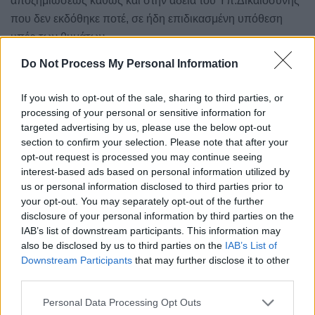
αποζημιώσεως καθώς και στην άδεια του Υπ.Δικαιοσύνης
που δεν εκδόθηκε ποτέ, σε ήδη επιδικασμένη υπόθεση
υπέρ των θυμάτων.
Do Not Process My Personal Information
Το
iparnassos
παραθέτει την ομιλία του στο συνέδριο που
υλοποιήθηκε
με πρωτοβουλία του δήμου Διστόμου
If you wish to opt-out of the sale, sharing to third parties, or
Αντίκυρας Αράχωβας και με αφορμή την μαρτυρική επέτειο
processing of your personal or sensitive information for
των 77 χρόνων μετά το ολοκαύτωμα το Διστόμου από τους
targeted advertising by us, please use the below opt-out
Γερμανούς.
section to confirm your selection. Please note that after your
opt-out request is processed you may continue seeing
Ο δικηγόρος Μιλτιάδης Σφουντούρης κατάγεται από
interest-based ads based on personal information utilized by
us or personal information disclosed to third parties prior to
το Δίστομο και αποτελεί μέλος του συλλόγου «
your opt-out. You may separately opt-out of the further
Συγγενών θυμάτων
της σφαγής της 10
Ιουνίου»
ης
disclosure of your personal information by third parties on the
Δικηγόρος
Αθηνών
και σύμβουλος του δήμου
IAB’s list of downstream participants. This information may
Διστόμου Αράχωβας Αντίκυρας.
also be disclosed by us to third parties on the
IAB’s List of
Downstream Participants
that may further disclose it to other
Η τοποθέτηση του Μ. Σφουντούρη αναλυτικά
third parties.
Personal Data Processing Opt Outs
Εκ μέρους των επιζώντων της αποφράδας εκείνης ημέρας