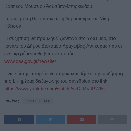
Κρατικού Μουσείου Άουσβιτς-Μπιρκενάου
Τη συζήτηση θα συντονίσει η δημοσιογράφος Νίκη
Κώτσου
Η συζήτηση θα προβληθεί ζωντανά στο ΥouΤube, στο
κανάλι του Δήμου Διστόμου-Αράχωβας-Αντίκυρας που οι
ενδιαφερόμενοι θα βρουν στο σάιτ
www.daa.gov.gr/newsite/
Ενώ επίσης μπορείτε να παρακολουθήσετε την συζήτηση
της 1
ημέρας διεξαγωγής του συνεδρίου στο link
ης
https://www.youtube.com/watch?v=DzMV-fPWf8k
Ετικέτες:
ΠΡΩΤΟ ΘΕΜΑ