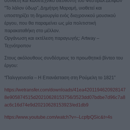
συνθέτη και καλλιτεχνικό διευθυντή του Φεστιβάλ Δελφών
“Το λάλον ύδωρ”, Δημήτρη Μαραμή, υιοθετεί και
υποστηρίζει τη δημιουργία ενός διαχρονικού μουσικού
έργου, που θα παραμείνει ως μία πολιτιστική
παρακαταθήκη στο μέλλον.
Οργάνωση και εκτέλεση παραγωγής: Artway –
Τεχνότροπον
Στους ακόλουθους συνδέσμους το προωθητικό βίντεο του
έργου:
“Παλιγγενεσία – Η Επανάσταση στη Ρούμελη το 1821”
https://wetransfer.com/downloads/41ea4201194620928147
8e905874515d20210628153756/3523dd07bdbe7d96c7a8
ac6c16d74e9d20210628153923/ed1db9
https://www.youtube.com/watch?v=–LcpfpQSic&t=4s