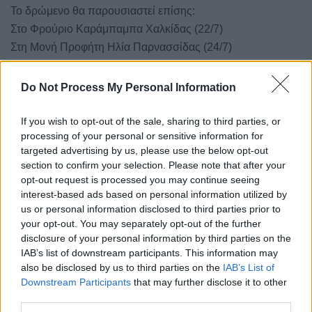
Το δρώμενο θα παρουσιαστεί επίσης:
Στο Φρούριο Καράμπαμπα Χαλκίδας (22/7)
Στη Μονή Προφήτη Ηλία Παρνασσίδας (24/7)
Στο Θέατρο Κρύας Λιβαδειάς (16/9)
Do Not Process My Personal Information
Το κεντρικό δρώμενο με το οποίο η Περιφέρεια Στερεάς
Ελλάδας θα εορτάσει την επέτειο των 200 χρόνων από την
If you wish to opt-out of the sale, sharing to third parties, or
έναρξη της Ελληνικής Επανάστασης, είναι ένα σύγχρονο
processing of your personal or sensitive information for
μουσικό δράμα, όπου ο τραγουδιστής ως ο αοιδός
targeted advertising by us, please use the below opt-out
section to confirm your selection. Please note that after your
(τραγούδι), ο ηθοποιός (αφήγηση), οκτώ φωνές σαν
opt-out request is processed you may continue seeing
«χορός» αρχαίας τραγωδίας, μεταφέρουν το οικουμενικό
interest-based ads based on personal information utilized by
πάθος για την ελευθερία και το κοινό αίσθημα ενός
us or personal information disclosed to third parties prior to
ολόκληρου λαού, ερμηνεύοντας μελοποιημένα εμβληματικά
your opt-out. You may separately opt-out of the further
disclosure of your personal information by third parties on the
ποιητικά έργα εμπνευσμένα από την επανάσταση.
IAB’s list of downstream participants. This information may
also be disclosed by us to third parties on the
IAB’s List of
Downstream Participants
that may further disclose it to other
third parties.