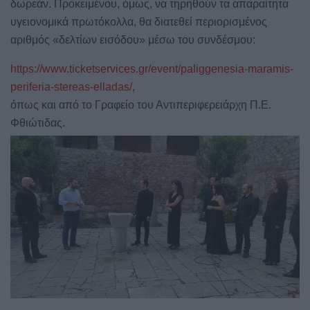
δωρεάν. Προκειμένου, όμως, να τηρηθούν τα απαραίτητα
υγειονομικά πρωτόκολλα, θα διατεθεί περιορισμένος
αριθμός «δελτίων εισόδου» μέσω του συνδέσμου:
https://www.ticketservices.gr/event/paliggenesia-maramis-
periferia-stereas-elladas/
,
όπως και από το Γραφείο του Αντιπεριφερειάρχη Π.Ε.
Φθιώτιδας.