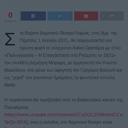
0
SHARES
Σ
το Θερινό Δημοτικό Θέατρο Λαμίας, στις 9μμ. της
Πέμπτης 1 Ιουλίου 2021, θα παρουσιαστεί για
πρώτη φορά το σύγχρονο Λαϊκό Ορατόριο με τίτλο:
«Παλιγγενεσία – Η Επανάσταση στη Ρούμελη το 1821»
του συνθέτη Δημήτρη Μαραμή, με ερμηνευτή τον Κώστα
Μακεδόνα, στο ρόλο του αφηγητή τον Γρηγόρη Βαλτινό και
ως “χορό” του μουσικού δράματος το φωνητικό σύνολο
8tetto.
Η παράσταση θα προβληθεί από το διαδικτυακό κανάλι της
Περιφέρειας
(https://www.youtube.com/channel/UCqSGC2i5MnhmCCw
5bQo-MYA
), ενώ η είσοδος στο δημοτικό θέατρο είναι