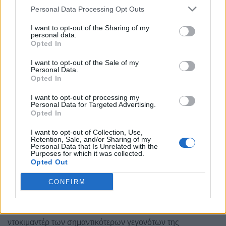
Personal Data Processing Opt Outs
I want to opt-out of the Sharing of my
personal data.
Opted In
I want to opt-out of the Sale of my
Personal Data.
Opted In
Η δομή της σύνθεσης θα διανθίζεται από κείμενα στην
I want to opt-out of processing my
πρωτότυπη μελοποίηση του συνθέτη, όπως: ο «Θούριος»
Personal Data for Targeted Advertising.
Opted In
του Ρήγα, ο «Ύμνος εις την Ελευθερία» του Διονύσιου
Σολωμού, ποιημάτων των Ανδρέα Κάλβου, Αριστοτέλη
I want to opt-out of Collection, Use,
Retention, Sale, and/or Sharing of my
Βαλαωρίτη, Ιωάννη Πολέμη, Κώστα Καρυωτάκη αλλά και
Personal Data that Is Unrelated with the
Purposes for which it was collected.
Δημοτικής Ποίησης.
Opted Out
Μεταξύ των μερών μελοποιημένου λόγου θα παρεμβαίνει
CONFIRM
με κινηματογραφικό τρόπο, ροή κινούμενων γραφικών
(graphic motion), τα οποία θα συμπληρώνουν το μουσικό
δρώμενο ως ένα επιγραμματικού χαρακτήρα ιστορικό
ντοκιμαντέρ των σημαντικότερων γεγονότων της