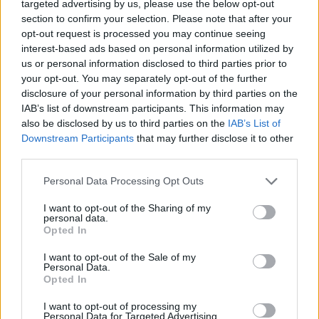
targeted advertising by us, please use the below opt-out
και ώριμος πια στο αγώνισμα του βίου και της λογοτεχνικής
section to confirm your selection. Please note that after your
βασάνου. Στην Ιστιαία, όπου η φύση πρωτοκοίταξε τον
opt-out request is processed you may continue seeing
αστό με ολόγιομα μάτια, μαγνητίζοντάς τον σε μυστήρια
interest-based ads based on personal information utilized by
us or personal information disclosed to third parties prior to
μεγαλειώδους απλότητας και αρχετυπικής πληρότητας. Θα
your opt-out. You may separately opt-out of the further
επανέρχεται στην πολίχνη Γούβες, που ορίζουν τρεις
disclosure of your personal information by third parties on the
βαθουλές κοιλάδες, για να ταμιεύσει το ρευστό του
IAB’s list of downstream participants. This information may
ποιητικού συναισθήματος. Στον παλιό Πύργο, προγονικό
also be disclosed by us to third parties on the
IAB’s List of
Downstream Participants
that may further disclose it to other
έπαθλο του παρελθόντος, θα εισέρχεται προσκυνητής ο
third parties.
άνδρας, για να συνομιλήσει με τα νεανικά του οράματα.
Αυτά που ο χρόνος τα μέστωσε και κραταίωσε τον πυρήνα
Personal Data Processing Opt Outs
τους, να μην απομείνει κούφιος στο πέρασμά του.
I want to opt-out of the Sharing of my
personal data.
Κάπως έτσι δείχνει να προέκυψε η ποιητική συλλογή του
Opted In
Γεωργίου Δροσίνη που τιτλοφορείται «Θα βραδιάζη», η
I want to opt-out of the Sale of my
οποία θα μας απασχολήσει. Τα 82 έμμετρα ποιήματα, που
Personal Data.
Opted In
ηθογραφούν την ευβοϊκή αγροτική γενεά, ζωγραφίζουν με
άφατα χρώματα τον βουκολικό βίο και εναγκαλίζονται την
I want to opt-out of processing my
Personal Data for Targeted Advertising.
άσπιλη αγάπη, καταξιωμένη στην ανταπόδοση. «Θα