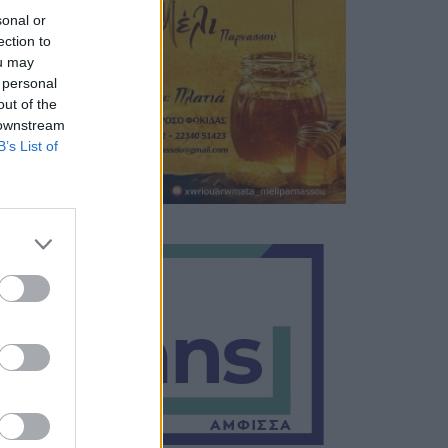
sonal or
ection to
ou may
 personal
out of the
 downstream
B’s List of