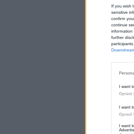
If you wish 
sensitive in
confirm you
continue se
information 
further disc
participants
Downstream 
Persona
I want t
Opted 
I want t
Opted 
I want 
Advertis