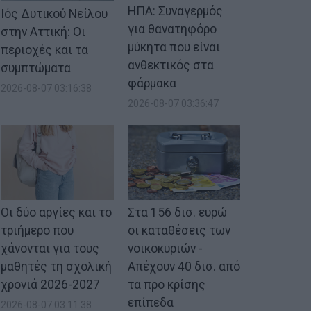
ΗΠΑ: Συναγερμός
Ιός Δυτικού Νείλου
για θανατηφόρο
στην Αττική: Οι
μύκητα που είναι
περιοχές και τα
ανθεκτικός στα
συμπτώματα
φάρμακα
2026-08-07 03:16:38
2026-08-07 03:36:47
Οι δύο αργίες και το
Στα 156 δισ. ευρώ
τριήμερο που
οι καταθέσεις των
χάνονται για τους
νοικοκυριών -
μαθητές τη σχολική
Απέχουν 40 δισ. από
χρονιά 2026-2027
τα προ κρίσης
επίπεδα
2026-08-07 03:11:38