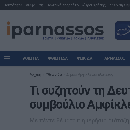
Ταυτότητα
Διαφήμιση
Πολιτική Απορρήτου & Όροι Χρήσης
Δήλωση Συ
ΒΟΙΩΤΊΑ
ΦΘΙΏΤΙΔΑ
ΦΩΚΊΔΑ
ΠΑΡΝΑΣΣΌΣ
Αρχική
Φθιώτιδα
Δήμος Αμφίκλειας-Ελάτειας
Τι συζητούν τη Δευ
συμβούλιο Αμφίκλ
Με πέντε θέματα η ημερήσια διάταξη