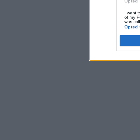
Opted 
I want t
of my P
was col
Opted 