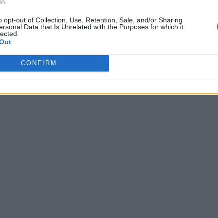
In
o opt-out of Collection, Use, Retention, Sale, and/or Sharing
ersonal Data that Is Unrelated with the Purposes for which it
lected.
Out
CONFIRM