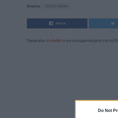
Ετικέτες:
ΠΡΩΤΟ ΘΕΜΑ
Share
Παρακαλώ
συνδεθείτε
για να συμμετάσχετε στη συζ
Do Not Pr