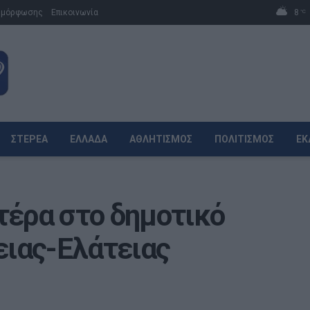
μμόρφωσης
Επικοινωνία
8
°C
ΣΤΕΡΕΆ
ΕΛΛΆΔΑ
ΑΘΛΗΤΙΣΜΌΣ
ΠΟΛΙΤΙΣΜΌΣ
ΕΚ
τέρα στο δημοτικό
ειας-Ελάτειας