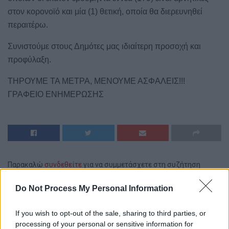
στον κορονοϊό και μία (1) θετική, οποία θα διερευνηθεί
περαιτέρω.
Συνιστούμε στους Δημότες μας ιδιαίτερη προσοχή και
προφύλαξη.
ΤΗΡΟΥΜΕ ΤΑ ΜΕΤΡΑ, ΜΕΝΟΥΜΕ ΑΣΦΑΛΕΙΣ!!!
ΓΡΑΦΕΙΟ ΕΝΗΜΕΡΩΣΗΣ
Παρακαλώ
συνδεθείτε
για να συμμετάσχετε στη συζήτηση
Do Not Process My Personal Information
If you wish to opt-out of the sale, sharing to third parties, or
processing of your personal or sensitive information for
Αρχική
Βοιωτία