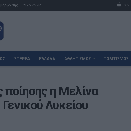
μμόρφωσης
Επικοινωνία
8
°C
ΌΣ
ΣΤΕΡΕΆ
ΕΛΛΆΔΑ
ΑΘΛΗΤΙΣΜΌΣ
ΠΟΛΙΤΙΣΜΌΣ
ς ποίησης η Μελίνα
 Γενικού Λυκείου