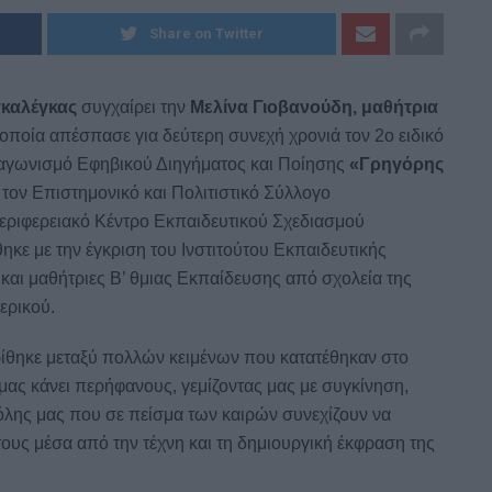
Share on Twitter
γκαλέγκας
συγχαίρει την
Μελίνα Γιοβανούδη, μαθήτρια
 οποία απέσπασε για δεύτερη συνεχή χρονιά τον 2ο ειδικό
ιαγωνισμό Εφηβικού Διηγήματος και Ποίησης
«Γρηγόρης
 τον Επιστημονικό και Πολιτιστικό Σύλλογο
Περιφερειακό Κέντρο Εκπαιδευτικού Σχεδιασμού
κε με την έγκριση του Ινστιτούτου Εκπαιδευτικής
και μαθήτριες Β’ θμιας Εκπαίδευσης από σχολεία της
Dnews.gr
ερικού.
ίθηκε μεταξύ πολλών κειμένων που κατατέθηκαν στο
μας κάνει περήφανους, γεμίζοντας μας με συγκίνηση,
πόλης μας που σε πείσμα των καιρών συνεχίζουν να
α τους μέσα από την τέχνη και τη δημιουργική έκφραση της