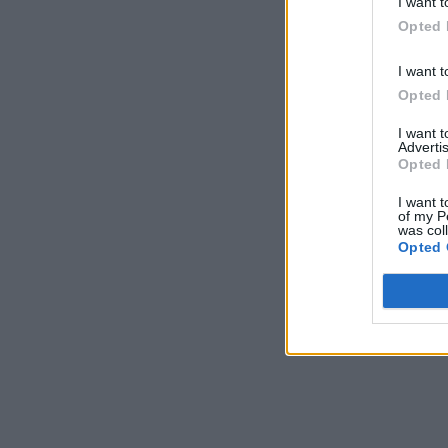
I want t
Opted 
I want t
Opted 
I want 
Advertis
Opted 
I want t
of my P
was col
Opted 