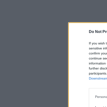
Do Not Pr
If you wish 
sensitive in
confirm you
continue se
information 
further disc
participants
Downstream 
Persona