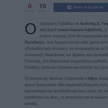
0
10
Share on Facebook
SHARES
VIEWS
Ο
Δήμαρχος Λεβαδέων
κ. Ιωάννης Δ. Τα
του 1ου Γενικού Λυκείου Λιβαδειάς
, η
έπαινο ποίησης στον 9ο Λογοτεχνικό Δ
Πεντζίκης»
, που διοργανώνεται κάθε χρόνο από
«Εκπαιδευτικός Κύκλος», σε συνεργασία με το 
Ανατολικής Μακεδονίας και Θράκης και υλοποιήθη
Πολιτικής. Στο διαγωνισμό συμμετέχουν μαθητές 
Ελλάδας, αλλά και ελληνόφωνα σχολεία του εξωτ
Το ποίημα της Μελίνας Γιοβανούδη
«Ήβη»
διακρ
φετινό διαγωνισμό. Μια σημαντική διάκριση που 
ικανοποίηση και αισιοδοξία για τους νέους της 
καταθέτουν τις ιδέες, τις ανησυχίες και τα όνειρ
γραφής.