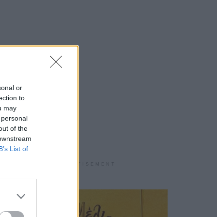
sonal or
ection to
ou may
 personal
out of the
 downstream
B’s List of
ADVERTISEMENT