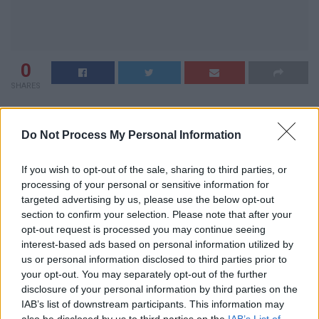
0
SHARES
Κ
άθε Δευτέρα λαμβάνουμε την εβδομαδιαία αναφορά
του Ε.Ο.Δ.Υ. με τα δεδομένα επιδημιολογικής
Do Not Process My Personal Information
επιτήρησης του Δήμου Λεβαδέων.
If you wish to opt-out of the sale, sharing to third parties, or
Συγκεκριμένα, σήμερα 26 Απριλίου 2021 έχουμε 48 ενεργά
processing of your personal or sensitive information for
targeted advertising by us, please use the below opt-out
κρούσματα, εκ των οποίων τα 10 νοσηλεύονται και τα 38
section to confirm your selection. Please note that after your
βρίσκονται σε κατ’ οίκον περιορισμό.
opt-out request is processed you may continue seeing
interest-based ads based on personal information utilized by
Τις τελευταίες εβδομάδες με βάση την κατανομή των
us or personal information disclosed to third parties prior to
περιστατικών διακρίνεται μια μικρή πτώση του αριθμού
your opt-out. You may separately opt-out of the further
κρουσμάτων στον Δήμο μας. Αυτό το αποτέλεσμα είναι
disclosure of your personal information by third parties on the
IAB’s list of downstream participants. This information may
θετικό, όμως δεν πρέπει να επαναπαυόμαστε.
also be disclosed by us to third parties on the
IAB’s List of