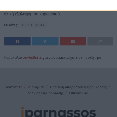
Είμαι σίγουρος ότι με υπομονή, δύναμη και σύνεση θα
συνεχίσουμε να αποδυναμώνουμε την διασπορά, έως την
ολική εξάλειψη του κορωνοϊού.
Ετικέτες:
ΠΡΩΤΟ ΘΕΜΑ
Παρακαλώ
συνδεθείτε
για να συμμετάσχετε στη συζήτηση
Ταυτότητα
Διαφήμιση
Πολιτική Απορρήτου & Όροι Χρήσης
Δήλωση Συμμόρφωσης
Επικοινωνία