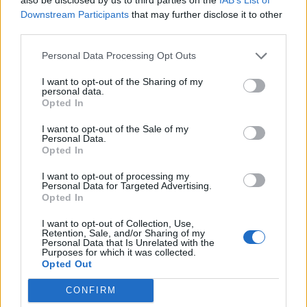
Downstream Participants
that may further disclose it to other
Από την πλευρά μας οι έλεγχοι θα συνεχιστούν με όσα
third parties.
μέσα διαθέτουμε και θα βρισκόμαστε πάντα δίπλα σε κάθε
πολίτη που μας χρειάζεται.
Personal Data Processing Opt Outs
Οφείλουμε όμως συλλογικά να τηρούμε τις αποστάσεις και
I want to opt-out of the Sharing of my
όλα τα μέτρα ασφαλείας. Να συνεχίσουμε απρόσκοπτα την
personal data.
Opted In
χρήση της μάσκας, προφυλάσσοντας τους εαυτούς μας,
αλλά και τους συνανθρώπους μας.
I want to opt-out of the Sale of my
Personal Data.
Opted In
Κάποιοι από εμάς έχουν ήδη εμβολιαστεί, ευελπιστούμε
στον ταχύτερο εμβολιασμό με στόχο την επίτευξη ανοσίας
I want to opt-out of processing my
Personal Data for Targeted Advertising.
σε άμεσο χρονικό διάστημα.
Opted In
Είναι ένας αγώνας δρόμου αντοχής αλλά και ταχύτητας.
I want to opt-out of Collection, Use,
Retention, Sale, and/or Sharing of my
Personal Data that Is Unrelated with the
Μέχρι την οριστική του λήξη, η χρήση των self tests και οι
Purposes for which it was collected.
έλεγχοι ταχείας ανίχνευσης αντιγόνου, είναι ενέργειες
Opted Out
απαραίτητες για τον περιορισμό της διασποράς.
CONFIRM