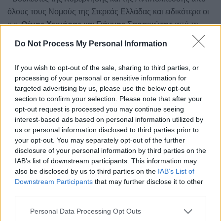
όλους τους Νομούς της Στερεάς Ελλάδας και ειδικότερα οι
κ.κ.
Θέμης Χειμάρας και Γιάννης Σαρακιώτης
από τη
Φθιώτιδα,
Θανάσης Ζεμπίλης και Μίλτος
Do Not Process My Personal Information
Χατζηγιαννάκης
από την Εύβοια,
Ανδρέας
Κουτσούμπας
από τη Βοιωτία και
Κώστας
If you wish to opt-out of the sale, sharing to third parties, or
Κοντογεώργος
από την Ευρυτανία.
processing of your personal or sensitive information for
targeted advertising by us, please use the below opt-out
Συμμετείχαν επίσης οι χωρικοί Αντιπεριφερειάρχες, ο
section to confirm your selection. Please note that after your
opt-out request is processed you may continue seeing
Πρόεδρος της Περιφερειακής Ένωσης Δήμων Στερεάς
interest-based ads based on personal information utilized by
Ελλάδας και Δήμαρχος Καρπενησίου κ. Νίκος
us or personal information disclosed to third parties prior to
Σουλιώτης, οι δήμαρχοι κ.κ. Ευθύμιος Καραΐσκος
your opt-out. You may separately opt-out of the further
(Λαμιέων), Παναγιώτης Ταγκαλής (Δελφών), Ιωάννης
disclosure of your personal information by third parties on the
Ταγκαλέγκας (Λεβαδέων), Γιάννης Σταθάς (Διστόμου –
IAB’s list of downstream participants. This information may
also be disclosed by us to third parties on the
IAB’s List of
Αράχοβας – Αντίκυρας), Λευτέρης Ραβιόλος
Downstream Participants
that may further disclose it to other
(Καρύστου), Γιώργος Αναστασίου (Θηβών), Θανάσης
third parties.
Ζεκεντές (Λοκρών), Γιάννης Κοντζιάς (Ιστιαίας –
Personal Data Processing Opt Outs
Αιδηψού), Αθανασία Στιβακτή (Αμφίκλειας-Ελάτειας),