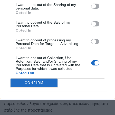
Γιώργος Ψαθάς (Διρφύων – Μεσσαπίων), ο
I want to opt-out of the Sharing of my
personal data.
Αντιδήμαρχος Τουρισμού – Προγραμματισμού και
Opted In
Ηλεκτρονικής Διακυβέρνησης Δήμου Χαλκιδέων κ.
Γιάννης Νέζης και ο Αντιδήμαρχος Κύμης κ.
I want to opt-out of the Sale of my
Personal Data.
Αλέξανδρος Θεοδώρου
.
Opted In
Το καθολικό αίτημα της διεκδίκησης υποστήριξαν ακόμη οι
I want to opt-out of processing my
Personal Data for Targeted Advertising.
Πρόεδροι των 5 Επιμελητηρίων και των 9 Ενώσεων
Opted In
Ξενοδόχων και Ενοικιαζομένων δωματίων της Στερεάς
I want to opt-out of Collection, Use,
Ελλάδας, όπως και ο πρόεδρος της Λέσχης
Retention, Sale, and/or Sharing of my
Personal Data that Is Unrelated with the
Μηχανοκίνητου Αθλητισμού Λαμίας κ. Νίκος Μανώλης.
Purposes for which it was collected.
Opted Out
Όσοι βουλευτές (κ.κ. Γιώργος Κοτρωνιάς, Σίμος
CONFIRM
Κεδίκογλου, Σπύρος Πνευματικός, Ευάγγελος Αποστόλου,
Γιώργος Μουλκιώτης), αυτοδιοικητικοί και εκπρόσωποι
φορέων, δεν κατέστη δυνατόν να τοποθετηθούν ή να
παρευρεθούν λόγω υποχρεώσεων, απέστειλαν μηνύματα
στήριξης της προσπάθειας.