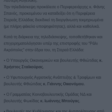
Λευτέρη Αυγενάκη.
Την τηλεδιάσκεψη προκάλεσε ο Περιφερειάρχης κ. Φάνης
Σπανός, προκειμένου να καταδείξει ότι η Περιφέρεια
Στερεάς Ελλάδας διεκδικεί τη διοργάνωση τεκμηριωμένα
(με πλήρη φάκελο υποψηφιότητας), αλλά και καθολικά.
Κατά τη διάρκεια της τηλεδιάσκεψης, τοποθετήθηκαν και
επιχειρηματολόγησαν υπέρ της επιστροφής του “Ράλι
Ακρόπολις” στην έδρα του, τη Στερεά Ελλάδα:
• Ο Υπουργός Οικονομικών και βουλευτής Φθιώτιδας
κ.
Χρήστος Σταϊκούρας
.
• Ο Υφυπουργός Αγροτικής Ανάπτυξης & Τροφίμων και
βουλευτής Φθιώτιδας
κ. Γιάννης Οικονόμου.
• Ο Γραμματέας Κοινοβουλευτικής Ομάδας ΝΔ και
βουλευτής Φωκίδας
κ. Ιωάννης Μπούγας
.
• Βουλευτές της Κυβέρνησης και της Αντιπολίτευσης από