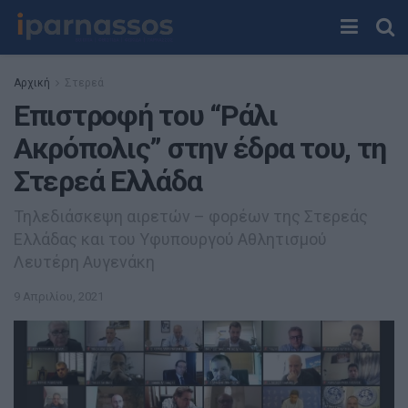
Αρχική
Στερεά
Επιστροφή του “Ράλι
Ακρόπολις” στην έδρα του, τη
Στερεά Ελλάδα
Τηλεδιάσκεψη αιρετών – φορέων της Στερεάς
Ελλάδας και του Υφυπουργού Αθλητισμού
Λευτέρη Αυγενάκη
9 Απριλίου, 2021