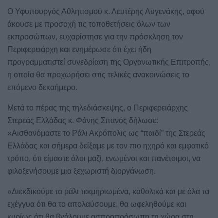
Ο Υφυπουργός Αθλητισμού κ. Λευτέρης Αυγενάκης, αφού
άκουσε με προσοχή τις τοποθετήσεις όλων των
εκπροσώπων, ευχαρίστησε για την πρόσκληση τον
Περιφερειάρχη και ενημέρωσε ότι έχει ήδη
προγραμματιστεί συνεδρίαση της Οργανωτικής Επιτροπής,
η οποία θα προχωρήσει στις τελικές ανακοινώσεις το
επόμενο δεκαήμερο.
Μετά το πέρας της τηλεδιάσκεψης, ο Περιφερειάρχης
Στερεάς Ελλάδας κ. Φάνης Σπανός δήλωσε:
«Αισθανόμαστε το Ράλι Ακρόπολις ως “παιδί” της Στερεάς
Ελλάδας και σήμερα δείξαμε με τον πιο ηχηρό και εμφατικό
τρόπο, ότι είμαστε όλοι μαζί, ενωμένοι και πανέτοιμοι, να
φιλοξενήσουμε μια ξεχωριστή διοργάνωση.
»Διεκδικούμε το ράλι τεκμηριωμένα, καθολικά και με όλα τα
εχέγγυα ότι θα το απολαύσουμε, θα ωφεληθούμε και
κυρίως ότι θα βγάλουμε ασπροπρόσωπη τη χώρα στη