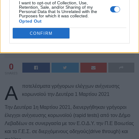
I want to opt-out of Collection, Use,
Retention, Sale, and/or Sharing of my
Personal Data that Is Unrelated with the
Purposes for which it was collected.
Opted Out
CONFIRM
0
SHARES
Α
ποτελέσματα γρήγορων ελέγχων ανίχνευσης
κορωνοϊού την Δευτέρα 1 Μαρτίου 2021
Την Δευτέρα 1η Μαρτίου 2021, διενεργήθηκαν γρήγοροι
έλεγχοι ανίχνευσης κορωνοϊού (rapid tests) από τον Δήμο
Λεβαδέων σε συνεργασία με τον Ε.Ο.Δ.Υ. την Π.Ε Βοιωτίας
και το Γ.Ε.Σ. σε διερχόμενους οδηγούς(drive through) και