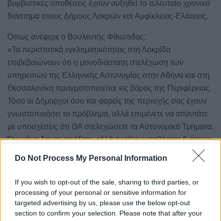
βομβιστικές υποθέσεις έχουν αυξηθεί το τελευταίο χρονικό
διάστημα στους Δήμους Λοκρών και Αμφίκλειας-Ελάτειας.
Όπως ανέφερε ο Βουλευτής Φθιώτιδας:
«Τα περιστατικά εγκληματικότητας στη Λοκρίδα
επιβεβαιώνουν ότι η μονοδιάστατη στελέχωση των
υπηρεσιών της Ελληνικής Αστυνομίας στην Αθήνα και στη
Θεσσαλονίκη πραγματοποιείται εις βάρος της Περιφέρειας.
Τόσο οι Δήμαρχοι όσο και φορείς της περιοχής σας έχουν
γνωστοποιήσει το πρόβλημα, αλλά επιμένετε να απαντάτε
με υποσχέσεις ότι ΘΑ στελεχώσετε τα Αστυνομικά Τμήματα.
Όχι μόνο δεν το πράξατε, αλλά εν τέλει μεταθέσατε 5 άτομα
από το Α.Τ. Λοκρών! Οι πολίτες της Λοκρίδας ζητούν
Do Not Process My Personal Information
απαντήσεις.
If you wish to opt-out of the sale, sharing to third parties, or
Ποια είναι τα μέτρα ενίσχυσης της αστυνόμευσης στους
processing of your personal or sensitive information for
Δήμους Λοκρών και Αμφίκλειας-
targeted advertising by us, please use the below opt-out
section to confirm your selection. Please note that after your
Ετικέτες:
ΠΡΩΤΟ ΘΕΜΑ