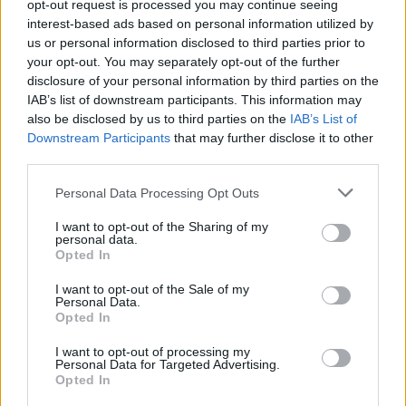
opt-out request is processed you may continue seeing
interest-based ads based on personal information utilized by
us or personal information disclosed to third parties prior to
your opt-out. You may separately opt-out of the further
disclosure of your personal information by third parties on the
IAB’s list of downstream participants. This information may
Παρακαλώ
συνδεθείτε
για να συμμετάσχετε στη συζήτηση
also be disclosed by us to third parties on the
IAB’s List of
Downstream Participants
that may further disclose it to other
third parties.
Personal Data Processing Opt Outs
Αρχική
Βοιωτία
I want to opt-out of the Sharing of my
personal data.
8 τα ενεργά κρούσματα στο
Opted In
Δήμο Λεβαδέων
I want to opt-out of the Sale of my
Personal Data.
Opted In
Σύμφωνα με την εβδομαδιαία αναφορά του Ε.Ο.Δ.Υ.
I want to opt-out of processing my
2 Μαρτίου, 2021
Personal Data for Targeted Advertising.
Opted In