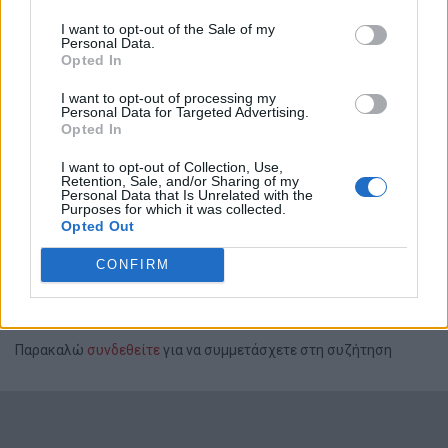
Πέμπτη 1η Απριλίου 2021 και ώρα 11.00
.
I want to opt-out of the Sale of my
Personal Data.
Περισσότερες πληροφορίες μπορείτε να βρείτε στην
Opted In
επισυναπτόμενη πρόσκληση.
I want to opt-out of processing my
Personal Data for Targeted Advertising.
Η παρουσίαση είναι ανοικτή για το κοινό, με απαραίτητη
Opted In
την , η οποία πραγματοποιείται πατώντας στον ακόλουθο
I want to opt-out of Collection, Use,
σύνδεσμο:
Retention, Sale, and/or Sharing of my
Personal Data that Is Unrelated with the
Purposes for which it was collected.
Opted Out
CONFIRM
Παρακαλώ
συνδεθείτε
για να συμμετάσχετε στη συζήτηση