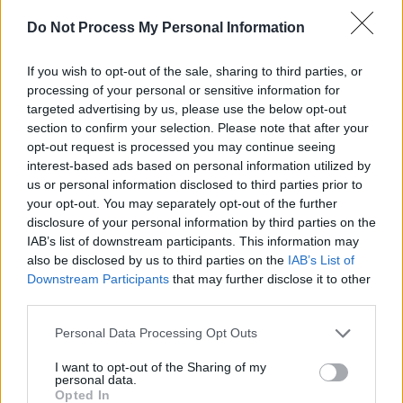
Do Not Process My Personal Information
If you wish to opt-out of the sale, sharing to third parties, or
processing of your personal or sensitive information for
targeted advertising by us, please use the below opt-out
0
section to confirm your selection. Please note that after your
opt-out request is processed you may continue seeing
SHARES
interest-based ads based on personal information utilized by
Τ
us or personal information disclosed to third parties prior to
ο Ινστιτούτο Εργασίας της ΓΣΕΕ σας προσκαλεί
your opt-out. You may separately opt-out of the further
στην παρουσίαση της νέας μελέτης με τίτλο “
Η
disclosure of your personal information by third parties on the
Eλλάδα δέκα χρόνια μετά: Η ευδαιμονία στην
IAB’s list of downstream participants. This information may
Ελλάδα το 2020 μέσα από τις διεθνείς στατιστικές
also be disclosed by us to third parties on the
IAB’s List of
Downstream Participants
that may further disclose it to other
εκθέσεις
”, η οποία εκπονήθηκε από τον Καθηγητή
third parties.
Κοινωνιολογίας του Τμήματος Επικοινωνίας & ΜΜΕ του
ΕΚΠΑ, κ. Νίκο Παναγιωτόπουλο (σε συνεργασία με τον
Personal Data Processing Opt Outs
Frédéric Lebaron και την Graziela Perosa).
I want to opt-out of the Sharing of my
personal data.
Η εκδήλωση θα πραγματοποιηθεί
διαδικτυακά
την
Opted In