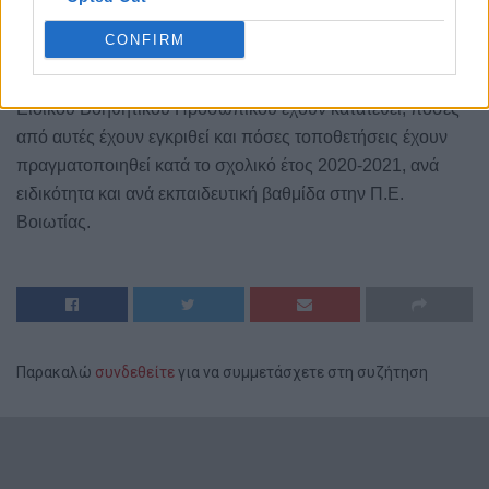
διάρκεια του τρέχοντος σχολικού έτους.
CONFIRM
Επιπλέον, ερωτώνται οι αρμόδιοι υπουργοί πόσες αιτήσεις
για τοποθέτηση Ειδικού Εκπαιδευτικού Προσωπικού και
Ειδικού Βοηθητικού Προσωπικού έχουν κατατεθεί, πόσες
από αυτές έχουν εγκριθεί και πόσες τοποθετήσεις έχουν
πραγματοποιηθεί κατά το σχολικό έτος 2020-2021, ανά
ειδικότητα και ανά εκπαιδευτική βαθμίδα στην Π.Ε.
Βοιωτίας.
Παρακαλώ
συνδεθείτε
για να συμμετάσχετε στη συζήτηση