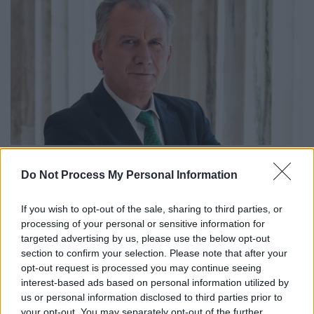
0
Do Not Process My Personal Information
SHARES
Ο
Γιώργος Μουλκιώτης, βουλευτής Βοιωτίας του
If you wish to opt-out of the sale, sharing to third parties, or
processing of your personal or sensitive information for
Κινήματος Αλλαγής, με κοινοβουλευτική
targeted advertising by us, please use the below opt-out
παρέμβαση – ερώτηση προς τους Υπουργούς
section to confirm your selection. Please note that after your
Παιδείας & Θρησκευμάτων και Υγείας, αναδεικνύει στη
opt-out request is processed you may continue seeing
Βουλή το ζήτημα της αναγκαιότητας επαρκούς στήριξης
interest-based ads based on personal information utilized by
us or personal information disclosed to third parties prior to
μαθητών με αναπηρία και ειδικές εκπαιδευτικές ανάγκες,
your opt-out. You may separately opt-out of the further