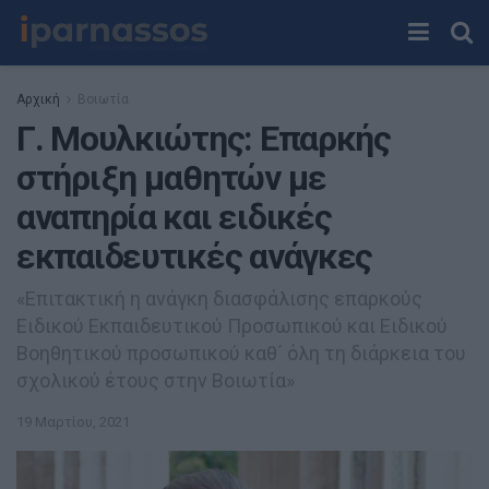
Αρχική
Βοιωτία
Γ. Μουλκιώτης: Επαρκής
στήριξη μαθητών με
αναπηρία και ειδικές
εκπαιδευτικές ανάγκες
«Επιτακτική η ανάγκη διασφάλισης επαρκούς
Ειδικού Εκπαιδευτικού Προσωπικού και Ειδικού
Βοηθητικού προσωπικού καθ΄ όλη τη διάρκεια του
σχολικού έτους στην Βοιωτία»
19 Μαρτίου, 2021