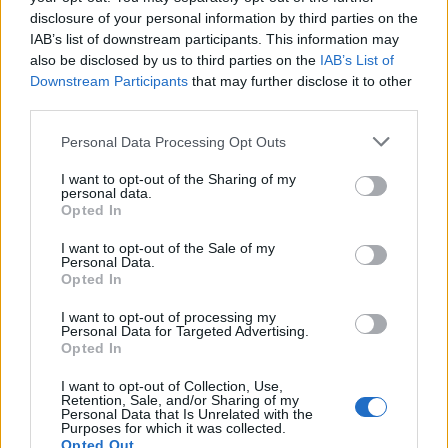
καθώς αποτελεί προϋπόθεση για τη διασφάλιση των ίσων
disclosure of your personal information by third parties on the
ευκαιριών στα άτομα αυτά καθώς και για την ισότιμη
IAB’s list of downstream participants. This information may
απόλαυση του δικαιώματος της παιδείας.
also be disclosed by us to third parties on the
IAB’s List of
Downstream Participants
that may further disclose it to other
Στην ερώτηση επισημαίνεται ότι, σύμφωνα με
third parties.
διαμαρτυρίες, στον νομό Βοιωτίας υπάρχουν ελλείψεις, οι
Personal Data Processing Opt Outs
οποίες έχουν προκύψει κατά τη διάρκεια της σχολικής
χρονιάς, σε ότι αφορά τον αναγκαίο Ειδικό Εκπαιδευτικό
I want to opt-out of the Sharing of my
personal data.
Προσωπικό και το Ειδικό Βοηθητικό Προσωπικό, με
Opted In
αποτέλεσμα οι μαθητές που χρήζουν βοήθειας να
I want to opt-out of the Sale of my
βρίσκονται σε ιδιαίτερα δυσμενή και μειονεκτική θέση, με
Personal Data.
Opted In
άμεση συνέπεια στην εκπαιδευτική κάλυψη και πολλές
φορές με κίνδυνο ακόμα και τη ζωή τους.
I want to opt-out of processing my
Personal Data for Targeted Advertising.
Opted In
Κατόπιν αυτών, ζητείται από την Κυβέρνηση η άμεση
κάλυψη των αναγκών Ειδικού Εκπαιδευτικού Προσωπικού
I want to opt-out of Collection, Use,
Retention, Sale, and/or Sharing of my
– Ειδικού Βοηθητικού Προσωπικού, ιδιαίτερα σε
Personal Data that Is Unrelated with the
Σχολικούς Νοσηλευτές, που έχουν ανακύψει κατά τη
Purposes for which it was collected.
Opted Out