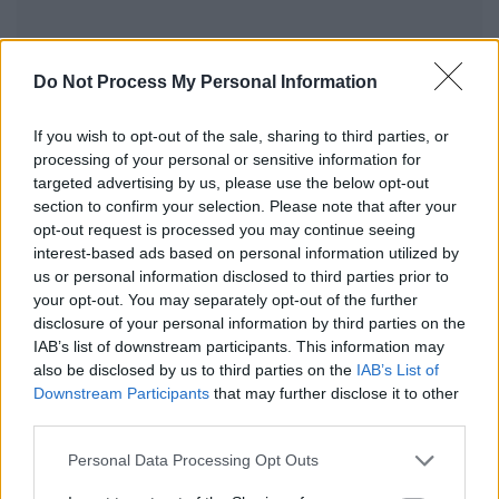
Do Not Process My Personal Information
0
If you wish to opt-out of the sale, sharing to third parties, or
SHARES
processing of your personal or sensitive information for
Ο
Δήμος Λοκρών το διάστημα αυτό φαίνεται να
targeted advertising by us, please use the below opt-out
section to confirm your selection. Please note that after your
βρίσκεται σε φάση σταθεροποίησης και
opt-out request is processed you may continue seeing
αποκλιμάκωσης της εξάπλωσης της πανδημίας
interest-based ads based on personal information utilized by
του Covid 19. Τα επίσημα στοιχεία αποτυπώνουν μια
us or personal information disclosed to third parties prior to
εξαιρετικά ανησυχητική εικόνα, αλλά ήδη τα μέτρα που
your opt-out. You may separately opt-out of the further
disclosure of your personal information by third parties on the
λήφθηκαν φαίνεται να αποδίδουν.
IAB’s list of downstream participants. This information may
also be disclosed by us to third parties on the
IAB’s List of
Σύμφωνα με την εβδομαδιαία ενημέρωση της Πολιτικής
Downstream Participants
that may further disclose it to other
Προστασίας, της Δευτέρας 15 Μαρτίου 2021, τα ενεργά
third parties.
κρούσματα Covid 19 στο Δήμο Λοκρών ανέρχονται σε 164
(έναντι 241 πριν μια εβδομάδα), εκ των οποίων τα 64
Personal Data Processing Opt Outs
νοσηλεύονται (έναντι 50 πριν μια εβδομάδα) και τα 100