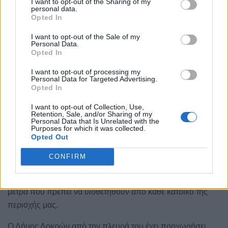
I want to opt-out of the Sharing of my
είναι σε απομόνωση κατ’ οίκον (έναντι 191 πριν μια
personal data.
Opted In
εβδομάδα).
I want to opt-out of the Sale of my
Το μεγάλο πλήθος των νοσηλευόμενων και οι 6 απώλειες
Personal Data.
Opted In
δημοτών μας τις προηγούμενες ημέρες αποδεικνύουν τη
σοβαρότητα της κατάστασης.
I want to opt-out of processing my
Personal Data for Targeted Advertising.
Opted In
Η καθολική εφαρμογή των μέτρων προφύλαξης που
ισχύουν είναι ο μόνος τρόπος για να αποκατασταθεί αρχικά
I want to opt-out of Collection, Use,
Retention, Sale, and/or Sharing of my
η υγειονομική εικόνα του Δήμου μας και στη συνέχεια η
Personal Data that Is Unrelated with the
Purposes for which it was collected.
οικονομική λειτουργία του.
Opted Out
Η χρήση μάσκας, η τήρηση αποστάσεων, η υιοθέτηση
CONFIRM
μέτρων ατομικής υγιεινής και η συμμετοχή στους
εμβολιασμούς (ανάλογα με την ηλικία) είναι επιβεβλημένα
μέτρα που πρέπει να υιοθετηθούν από κάθε κάτοικο της
περιοχής μας.
Ο Δήμος Λοκρών από την πλευρά του έχει προχωρήσει