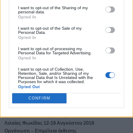
κυρίως από Γάλλους και Βρετανούς.
I want to opt-out of the Sharing of my
personal data.
Η μεταφορά στο μέτωπο της ΑΝΤΑΝΤ γινόταν
Opted In
Από λιμάνι Τάραντα – Ιτέα με πλοίο
I want to opt-out of the Sale of my
Ιτέα – Μπράλος οδικώς
Personal Data.
Opted In
Μπράλος – Θεσσαλονίκη σιδηροδρομικώς.
I want to opt-out of processing my
Μια άλλη απόδειξη αυτής της διαδρομής είναι και το
Personal Data for Targeted Advertising.
Opted In
Βρετανικό Νεκροταφείο έξω από τη Γραβιά.
Λειτουργούσε και νοσοκομείο εκστρατείας στο Μπράλο
I want to opt-out of Collection, Use,
Retention, Sale, and/or Sharing of my
που δεχότανε τραυματίες από το μέτωπο, που έφταναν στο
Personal Data that Is Unrelated with the
Purposes for which it was collected.
Μπράλο σιδηροδρομικώς.
Opted Out
Προβλεπόταν αρχικά να γίνει οδοντωτός Μπράλος –
CONFIRM
Δελφοί που τελικά δεν έγινε.
Από την 9η Έκθεση φωτογραφίας στην Πλατεία της
Λιλαίας Φωκίδας 12-19 Αυγούστου 2018
Οργάνωση – Επιμέλεια έκθεσης