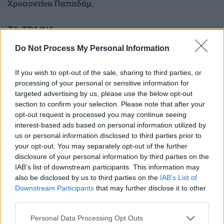
Χρυσοντίνα Παπαδάμ.
ΤΑ ΤΡΑΙΝΑ
Do Not Process My Personal Information
Σημαίνου πολλά
Χωρισμός, Αναμονή, Αντάμωμα, Πίκρα ξενιτιάς, Ελπίδα για
If you wish to opt-out of the sale, sharing to third parties, or
το καλύτερο. Άνοιγμα οριζόντων, Εισαγωγή πολιτισμού.
processing of your personal or sensitive information for
ΕΥΧΑΡΙΣΤΩ
targeted advertising by us, please use the below opt-out
Τον
Μπραλιώτη
πατριώτη μας
Νικόλαο Τσίτσα
που με το
section to confirm your selection. Please note that after your
υπέροχο βιβλίο του
΄΄Μπράλος Το σιδηροδρομικό
opt-out request is processed you may continue seeing
interest-based ads based on personal information utilized by
πέρασμα΄΄
, μας πληροφορεί όλο το ιστορικό κατασκευής
us or personal information disclosed to third parties prior to
της σιδηροδρομικής γραμμής και κυρίως για το
your opt-out. You may separately opt-out of the further
δυσκολότερο τμήμα του έργου Μπράλος – Λιανοκλάδι.
disclosure of your personal information by third parties on the
Τις ανεπανάληπτες φωτογραφίες και πληροφοριακό υλικό
IAB’s list of downstream participants. This information may
also be disclosed by us to third parties on the
IAB’s List of
της κατασκευής και τις καρτποστάλ που τυπώθηκαν τότε με
Downstream Participants
that may further disclose it to other
θέματα σχετικά του σταθμού του Μπράλου και του τραίνου
third parties.
και ταχυδρομήθηκαν από στρατιώτες του πρώτου
παγκοσμίου πολέμου κατά την περίοδο 1917 – 1919
Personal Data Processing Opt Outs