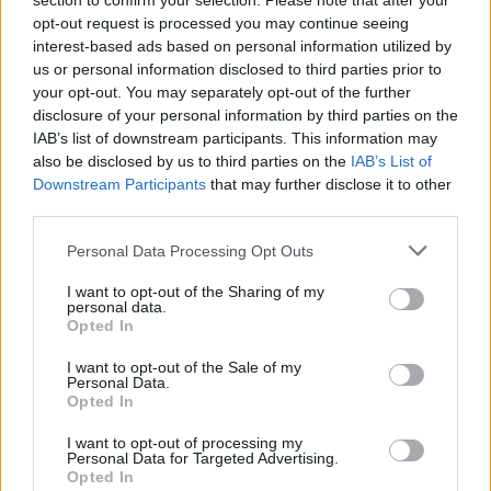
section to confirm your selection. Please note that after your
Σαρακιώτη αναδεικνύεται για μία ακόμη φορά, ένα
opt-out request is processed you may continue seeing
σημαντικό πρόβλημα που αφορά την περιοχή της Βόρειας
interest-based ads based on personal information utilized by
Φθιώτιδας και στον αντίποδα των σημερινών επιλογών της
us or personal information disclosed to third parties prior to
your opt-out. You may separately opt-out of the further
Κυβέρνησης της Νέας Δημοκρατίας, υπογραμμίζεται η
disclosure of your personal information by third parties on the
σημασία της λειτουργίας βιώσιμων αποκεντρωμένων
IAB’s list of downstream participants. This information may
υπηρεσιών, για τη διατήρηση και ενίσχυση των οποίων το
also be disclosed by us to third parties on the
IAB’s List of
προηγούμενο διάστημα καταβλήθηκε μεγάλη προσπάθεια.
Downstream Participants
that may further disclose it to other
third parties.
Προς το Προεδρείο της Βουλής των Ελλήνων
Personal Data Processing Opt Outs
ΑΝΑΦΟΡΑ
Για τον κ.κ.:
I want to opt-out of the Sharing of my
personal data.
Υπουργό Επικρατείας και Ψηφιακής Διακυβέρνησης
Opted In
Θέμα: «Ανάγκη αναβάθμισης του υποκαταστήματος
I want to opt-out of the Sale of my
των ΕΛ.ΤΑ. Δομοκού»
Personal Data.
Ο Βουλευτής Φθιώτιδας κ. Ιωάννης Σαρακιώτης καταθέτει
Opted In
ως αναφορά το
I want to opt-out of processing my
ψήφισμα του Δημοτικού Συμβουλίου Δομοκού Π.Ε.
Personal Data for Targeted Advertising.
Opted In
Φθιώτιδας, εντός του οποίου