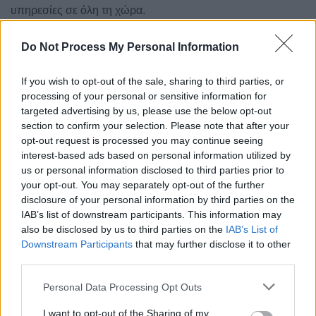
υπηρεσίες σε όλη τη χώρα.
Mέσω:
aftodioikisi.gr
Do Not Process My Personal Information
If you wish to opt-out of the sale, sharing to third parties, or
processing of your personal or sensitive information for
targeted advertising by us, please use the below opt-out
section to confirm your selection. Please note that after your
Παρακαλώ
συνδεθείτε
για να συμμετάσχετε στη συζήτηση
opt-out request is processed you may continue seeing
interest-based ads based on personal information utilized by
us or personal information disclosed to third parties prior to
your opt-out. You may separately opt-out of the further
disclosure of your personal information by third parties on the
IAB’s list of downstream participants. This information may
Αρχική
Φθιώτιδα
also be disclosed by us to third parties on the
IAB’s List of
Στο ΓΝ Λαμίας, στο ΕΚΑΒ, στο
Downstream Participants
that may further disclose it to other
third parties.
Αστυνομικό Μέγαρο και στις
Πυροσβεστικές Υπηρεσίες
Personal Data Processing Opt Outs
I want to opt-out of the Sharing of my