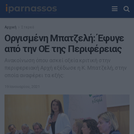
Αρχική
Στερεά
Οργισμένη Μπατζελή: Έφυγε
από την ΟΕ της Περιφέρειας
Ανακοίνωση όπου ασκεί οξεία κριτική στην
περιφερειακή Αρχή εξέδωσε η Κ. Μπατζελή, στην
οποία αναφέρει τα εξής:
19 Ιανουαρίου, 2021