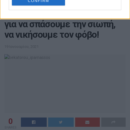
CONFIRM
Αρχική
Βοιωτία
Γ. Πούλου: Μαζί με την Σοφία
για να σπάσουμε την σιωπή,
να νικήσουμε τον φόβο!
19 Ιανουαρίου, 2021
0
SHARES