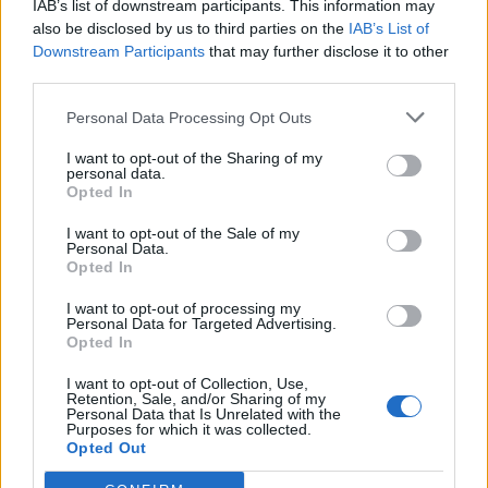
IAB’s list of downstream participants. This information may
σχεδιασμό και
παρακολούθηση του. Δεν ενημερωνόμαστε
also be disclosed by us to third parties on the
IAB’s List of
για δικαστικές αποφάσεις εις βάρος της Περιφέρειας
λόγο
Downstream Participants
that may further disclose it to other
third parties.
παρεμβάσεων από την ΠΑ.
Personal Data Processing Opt Outs
Εάν θέλουν να σιωπούμε, να παίζουν παιχνίδι με
«καθυστερήσεις» ή να κάνουμε τις «Λουλού», ας βρουν
I want to opt-out of the Sharing of my
personal data.
άλλους και άλλες.
Opted In
Ετικέτες:
ΠΡΩΤΟ ΘΕΜΑ
I want to opt-out of the Sale of my
Personal Data.
Opted In
I want to opt-out of processing my
Personal Data for Targeted Advertising.
Opted In
Παρακαλώ
συνδεθείτε
για να συμμετάσχετε στη συζήτηση
I want to opt-out of Collection, Use,
Retention, Sale, and/or Sharing of my
Personal Data that Is Unrelated with the
Purposes for which it was collected.
Opted Out