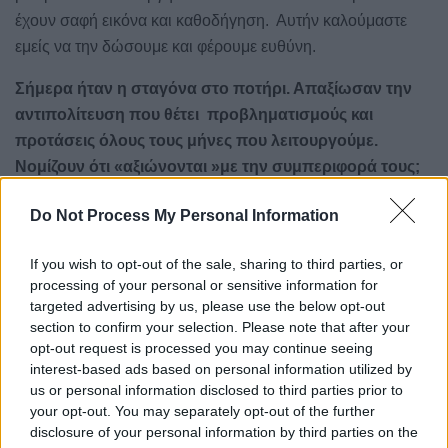
έχουν σαφή εικόνα και καθοδήγηση.
Αυτήν καλούμαστε
εμείς να την δώσουμε και φέρουμε ευθύνη.
Σήμερα ήταν η σταγόνα στο ποτήρι. Απαξίωσαν την
αντιπολίτευση που θέτει
προβληματισμούς και
προτάσεις όλους τους μήνες που λειτουργούμε.
Νομίζουν ότι «αξιώνονται »με την συμπεριφορά τους;
Δεν ήρθε η σύμβαση που υπογράφθηκε για την
Do Not Process My Personal Information
τηλεφωνική γραμμή επικοινωνίας εκτάκτου ανάγκης στην
ΠΕ Βοιωτίας. Δεν δόθηκαν
εγγράφως εξηγήσεις για την
If you wish to opt-out of the sale, sharing to third parties, or
processing of your personal or sensitive information for
απόφαση Δικαστηρίου για Διοικητική ποινή στην
targeted advertising by us, please use the below opt-out
Περιφέρεια επειδή δεν εφαρμόστηκε απόφαση
section to confirm your selection. Please note that after your
δικαστηρίου, στην ΠΕ Ευβοίας. Δεν δόθηκαν απαντήσεις
opt-out request is processed you may continue seeing
σε ενστάσεις μας για την διαγωνιστική διαδικασία στην
interest-based ads based on personal information utilized by
us or personal information disclosed to third parties prior to
Κωπαΐδα. Ελλιπής εισήγηση διαγωνιστικής διαδικασίας
your opt-out. You may separately opt-out of the further
και έλεγχους της για την δακοκτονία. Δεν δόθηκε ο
disclosure of your personal information by third parties on the
σχεδιασμός των συνεργασιών της ΠΑ για τον αναπτυξιακό