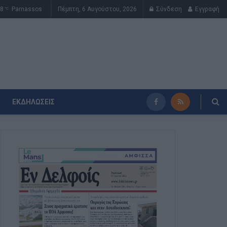
8
Parnassos
Πέμπτη, 6 Αυγούστου, 2026
Σύνδεση
Εγγραφή
°C
ΕΚΔΗΛΏΣΕΙΣ