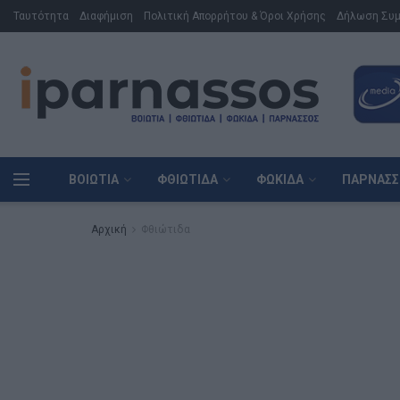
Ταυτότητα
Διαφήμιση
Πολιτική Απορρήτου & Όροι Χρήσης
Δήλωση Συ
ΒΟΙΩΤΊΑ
ΦΘΙΏΤΙΔΑ
ΦΩΚΊΔΑ
ΠΑΡΝΑΣΣ
Αρχική
Φθιώτιδα