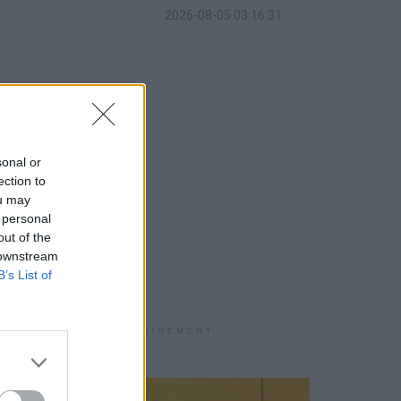
2026-08-05 03:16:31
sonal or
ection to
ou may
 personal
out of the
 downstream
B’s List of
ADVERTISEMENT