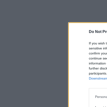
Do Not Pr
If you wish 
sensitive in
confirm you
continue se
information 
further disc
participants
Downstream 
Persona