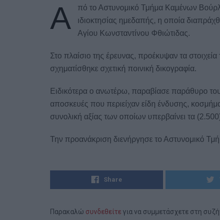
Α
πό το Αστυνομικό Τμήμα Καμένων Βούρλω
ιδιοκτησίας ημεδαπής, η οποία διαπράχθ
Αγίου Κωνσταντίνου Φθιώτιδας.
Στο πλαίσιο της έρευνας, προέκυψαν τα στοιχεία
σχηματίσθηκε σχετική ποινική δικογραφία.
Ειδικότερα ο ανωτέρω, παραβίασε παράθυρο του 
αποσκευές που περιείχαν είδη ένδυσης, κοσμήμα
συνολική αξίας των οποίων υπερβαίνει τα (2.500
Την προανάκριση διενήργησε το Αστυνομικό Τ
Share
Παρακαλώ
συνδεθείτε
για να συμμετάσχετε στη συζ