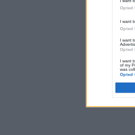
I want t
Opted 
I want t
Opted 
I want 
Advertis
Opted 
I want t
of my P
was col
Opted 