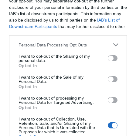
your opt-out. You may separately opt-out of the further
disclosure of your personal information by third parties on the
IAB’s list of downstream participants. This information may
also be disclosed by us to third parties on the
IAB’s List of
Downstream Participants
that may further disclose it to other
third parties.
0
SHARES
Personal Data Processing Opt Outs
Ε
νημερώνουμε τους Δημότες ότι τα
I want to opt-out of the Sharing of my
personal data.
απορριμματοφόρα της ανακύκλωσης συλλέγουν
Opted In
την ανακύκλωση κάθε Τρίτη και Πέμπτη σε όλες τις
I want to opt-out of the Sale of my
Κοινότητες του Δήμου, παρακαλούνται οι δημότες να
Personal Data.
Opted In
βοηθήσουν στην προσπάθεια ώστε να επιτευχθεί ο στόχος
της ανακύκλωσης.
I want to opt-out of processing my
Personal Data for Targeted Advertising.
Opted In
Επίσης όποιος δημότης επιθυμεί να απορρίψει αδρανή
υλικά, οικιακά αντικείμενα και συσκευές (πλυντήρια,
I want to opt-out of Collection, Use,
Retention, Sale, and/or Sharing of my
ψυγεία, καναπέδες κρεβάτια, στρώματα κ.λ.π.) πρέπει να
Personal Data that Is Unrelated with the
επικοινωνεί με τα τηλέφωνα του Δήμου:
Purposes for which it was collected.