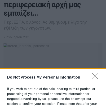
περιφερειακή αρχή μας
εμπαίζει…
Περί ΕΣΠΑ, ο λόγος. Ας θυμηθούμε λίγο την
εξέλιξη των γεγονότων.
7 Ιανουαρίου, 2021
0
Do Not Process My Personal Information
SHARES
If you wish to opt-out of the sale, sharing to third parties, or
Δ
ελτίο τύπου με αφορμή το αίτημα για
processing of your personal or sensitive information for
χρηματοδότηση της Περιφέρειας Στερεάς Ελλάδας
targeted advertising by us, please use the below opt-out
έδωσε στη δημοσιότητα η παράταξη «Στερεά
section to confirm your selection. Please note that after your