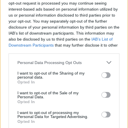
Υπεροχής», στο οποίο αναφέρει.
opt-out request is processed you may continue seeing
interest-based ads based on personal information utilized by
΄΄Η αρχική πρόταση, το αρχικό αίτημα χρηματοδότησης,
us or personal information disclosed to third parties prior to
your opt-out. You may separately opt-out of the further
που κατάθεσε η περιφέρεια Στερεάς Ελλάδας για το ΕΣΠΑ
disclosure of your personal information by third parties on the
2021-2027, όπως δημοσιοποιήθηκε το Δεκέμβρη του 2019,
IAB’s list of downstream participants. This information may
ήταν 300 εκ. ευρώ και για τους πέντε στόχους πολιτικής
also be disclosed by us to third parties on the
IAB’s List of
του προγράμματος.
Downstream Participants
that may further disclose it to other
third parties.
Ακολούθησε η αρχική κατανομή του αρμόδιου υπουργείου,
Personal Data Processing Opt Outs
που ήταν 323 εκ. ευρώ για την περιφέρεια της Στερεάς.
I want to opt-out of the Sharing of my
Ξαφνικά, οι της περιφερειακής αρχής και μετά την υποβολή
personal data.
Opted In
της πρότασης των 300 εκ., θυμούνται να διεκδικήσουν
αύξηση του προγράμματος.
I want to opt-out of the Sale of my
Personal Data.
Προφανώς γιατί ενημερώθηκαν, πως στο νέο ΕΣΠΑ 2021-
Opted In
2027, οι κατηγορίες των Περιφερειών προσδιορίζονται με
I want to opt-out of processing my
βάση το ΑΕΠ 2014-2016, που λόγω της οικονομικής
Personal Data for Targeted Advertising.
κρίσης υποχώρησε δραματικά. Σήμερα το ΑΕΠ της Στερεάς
Opted In