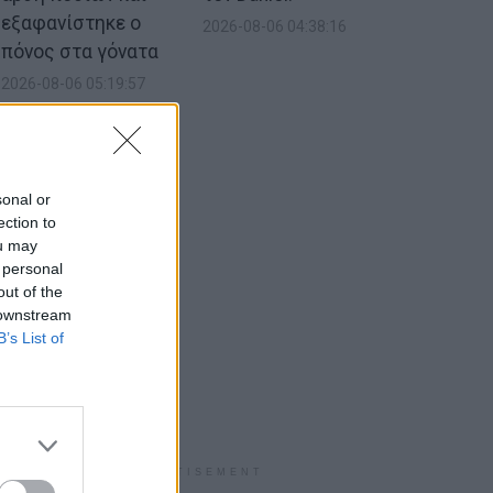
εξαφανίστηκε ο
2026-08-06 04:38:16
πόνος στα γόνατα
2026-08-06 05:19:57
sonal or
ection to
ou may
 personal
out of the
 downstream
B’s List of
ADVERTISEMENT