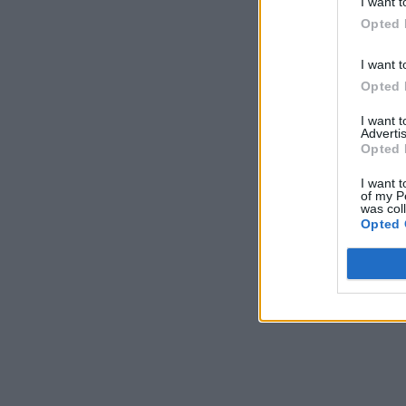
I want t
Opted 
I want t
Opted 
I want 
Advertis
Opted 
I want t
of my P
was col
Opted 