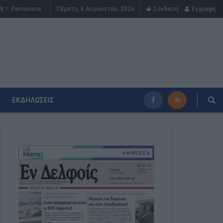
8
Parnassos
Πέμπτη, 6 Αυγούστου, 2026
Σύνδεση
Εγγραφή
°C
ΕΚΔΗΛΏΣΕΙΣ