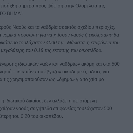
 εισήχθη σήμερα προς ψήφιση στην Ολομέλεια της
 “ΤΟ ΒΗΜΑ”.
Ιερούς Ναούς και τα ναϋδρία σε εκτός σχεδίου περιοχές.
ά νομικά πρόσωπα για να χτίσουν ναούς ή εκκλησάκια θα
ικόπεδο τουλάχιστον 4000 τ.μ.. Μάλιστα, η επιφάνεια του
 μεγαλύτερη του 0.18 της έκτασης του οικοπέδου.
έγερσης ιδιωτικών ναών και ναϋδρίων ακόμη και στα 500
 νησιά – ιδιωτών που έβγαζαν οικοδομικές άδειες για
ια τις χρησιμοποιούσαν ως «όχημα» για το χτίσιμο
ή ιδιωτικού δικαίου, δεν αλλάζει η υφιστάμενη
 χτίζουν ναούς σε γήπεδα επιφανείας τουλάχιστον 500
ύτερη του 0,20 του οικοπέδου.