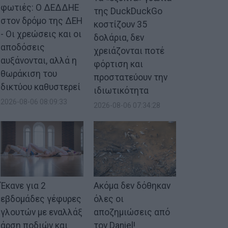
φωτιές: Ο ΔΕΔΔΗΕ
της DuckDuckGo
στον δρόμο της ΔΕΗ
κοστίζουν 35
- Οι χρεώσεις και οι
δολάρια, δεν
αποδόσεις
χρειάζονται ποτέ
αυξάνονται, αλλά η
φόρτιση και
θωράκιση του
προστατεύουν την
δικτύου καθυστερεί
ιδιωτικότητα
2026-08-06 08:09:33
2026-08-06 07:34:28
Έκανε για 2
Ακόμα δεν δόθηκαν
εβδομάδες γέφυρες
όλες οι
γλουτών με εναλλάξ
αποζημιώσεις από
άρση ποδιών και
τον Daniel!