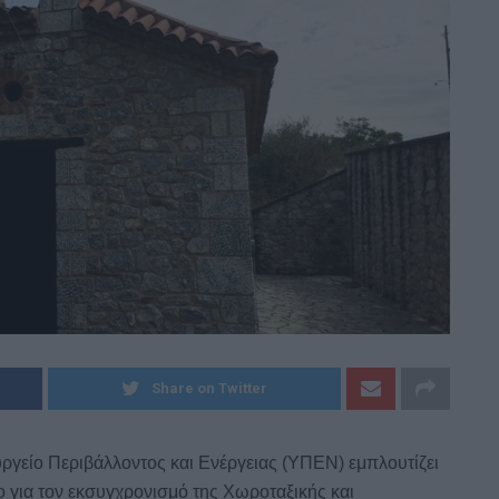
Dnews.gr
Share on Twitter
υργείο Περιβάλλοντος και Ενέργειας (ΥΠΕΝ) εμπλουτίζει
 για τον εκσυγχρονισμό της Χωροταξικής και