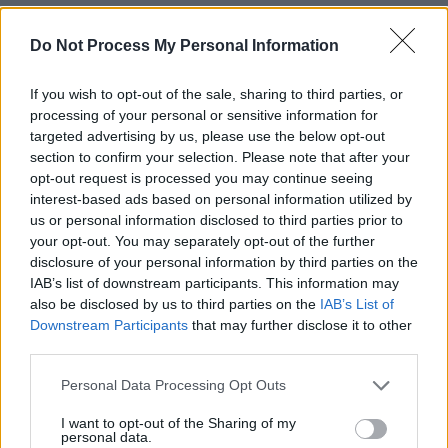
από το νέο κορωνοϊό (COVID-19)
Δεδομένα έως 9 Δεκεμβρίου 2020, ώρα 15:00
Do Not Process My Personal Information
Σήμερα ανακοινώνουμε 1677 νέα κρούσματα του νέου ιού
If you wish to opt-out of the sale, sharing to third parties, or
στη χώρα, εκ των οποίων 10 εντοπίστηκαν κατόπιν
processing of your personal or sensitive information for
ελέγχων στις πύλες εισόδου της χώρας. Ο συνολικός
targeted advertising by us, please use the below opt-out
section to confirm your selection. Please note that after your
αριθμός των κρουσμάτων είναι 119720, εκ των οποίων το
opt-out request is processed you may continue seeing
52.7% άνδρες.
interest-based ads based on personal information utilized by
us or personal information disclosed to third parties prior to
5038 (4.2%) θεωρούνται σχετιζόμενα με ταξίδι από το
your opt-out. You may separately opt-out of the further
εξωτερικό και 33160 (27.7%) είναι σχετιζόμενα με ήδη
disclosure of your personal information by third parties on the
γνωστό κρούσμα.
IAB’s list of downstream participants. This information may
also be disclosed by us to third parties on the
IAB’s List of
578 συμπολίτες μας νοσηλεύονται διασωληνωμένοι. Η
Downstream Participants
that may further disclose it to other
third parties.
διάμεση ηλικία τους είναι 66 ετών. 172 (29.8%) είναι
γυναίκες και οι υπόλοιποι άνδρες. To 75.8%, των
Personal Data Processing Opt Outs
διασωληνωμένων, έχει υποκείμενο νόσημα ή είναι
I want to opt-out of the Sharing of my
ηλικιωμένοι 70 ετών και άνω. 691 ασθενείς έχουν εξέλθει
personal data.