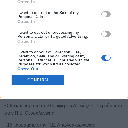
από τις ΜΕΘ.
Opted In
I want to opt-out of the Sale of my
Τέλος, έχουμε 95 ακόμα καταγεγραμμένους θανάτους και
Personal Data.
3289 θανάτους συνολικά στη χώρα. 1312 (39.9%) γυναίκες
Opted In
και οι υπόλοιποι άνδρες. Η διάμεση ηλικία των θανόντων
I want to opt-out of processing my
συμπολιτών μας ήταν τα 79 έτη και το 96.2% είχε κάποιο
Personal Data for Targeted Advertising.
Opted In
υποκείμενο νόσημα ή/και ηλικία 70 ετών και άνω.
I want to opt-out of Collection, Use,
Αναλυτικότερα:
Retention, Sale, and/or Sharing of my
Personal Data that Is Unrelated with the
Purposes for which it was collected.
• 10 κρούσματα κατά τους ελέγχους που διενεργήθηκαν
Opted Out
στις πύλες εισόδου της χώρας
CONFIRM
• 2 εισαγόμενα κρούσματα που προσήλθαν αυτοβούλως
για έλεγχο
• 365 κρούσματα στην Περιφέρεια Αττικής• 317 κρούσματα
στην Π.Ε. Θεσσαλονίκης
• 15 κρούσματα στην Π.Ε. Αιτωλοακαρνανίας