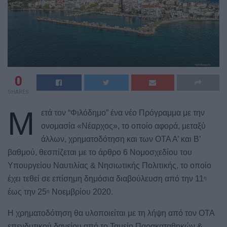
0
SHARES
Μ
ετά τον “Φιλόδημο” ένα νέο Πρόγραμμα με την
ονομασία «Νέαρχος», το οποίο αφορά, μεταξύ
άλλων, χρηματοδότηση και των ΟΤΑ Α’ και Β’
βαθμού, θεσπίζεται με το άρθρο 6 Νομοσχεδίου του
Υπουργείου Ναυτιλίας & Νησιωτικής Πολιτικής, το οποίο
έχει τεθεί σε επίσημη δημόσια διαβούλευση από την 11
η
έως την 25
Νοεμβρίου 2020.
η
Η χρηματοδότηση θα υλοποιείται με τη λήψη από τον ΟΤΑ
επενδυτικού δανείου από το Ταμείο Παρακαταθηκών &