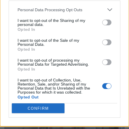
Personal Data Processing Opt Outs
Παρακαλώ
συνδεθείτε
για να συμμετάσχετε στη συζήτηση
I want to opt-out of the Sharing of my
personal data.
Opted In
I want to opt-out of the Sale of my
Personal Data.
Opted In
Αρχική
Φθιώτιδα
Δήμος Αμφίκλειας-Ελάτειας
Στιβακτή: Νέα αναπτυξιακή
I want to opt-out of processing my
Personal Data for Targeted Advertising.
εποχή στο δήμο μας
Opted In
I want to opt-out of Collection, Use,
Συγκροτήθηκε το ΔΣ του φθιωτικού Αναπτυξιακού
Retention, Sale, and/or Sharing of my
Οργανισμού Τ.Α. “ΑΜΦΙΚΤΥΟΝΙΕΣ Α.Ε.”-
Personal Data that Is Unrelated with the
Purposes for which it was collected.
Β΄Αντιπρόεδρος η Δήμαρχος Αμφίκλειας-Ελάτειας
Opted Out
27 Νοεμβρίου, 2020
CONFIRM