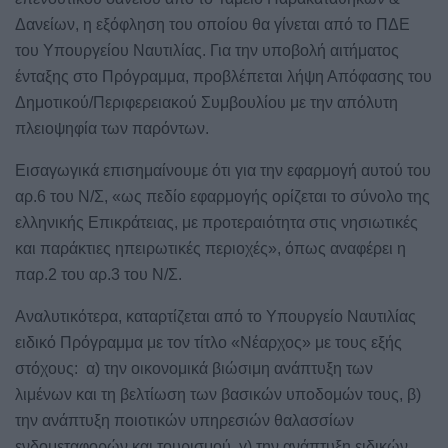
Δανείων, η εξόφληση του οποίου θα γίνεται από το ΠΔΕ
του Υπουργείου Ναυτιλίας. Για την υποβολή αιτήματος
ένταξης στο Πρόγραμμα, προβλέπεται λήψη Απόφασης του
Δημοτικού/Περιφερειακού Συμβουλίου με την απόλυτη
πλειοψηφία των παρόντων.
Εισαγωγικά επισημαίνουμε ότι για την εφαρμογή αυτού του
αρ.6 του Ν/Σ, «ως πεδίο εφαρμογής ορίζεται το σύνολο της
ελληνικής Επικράτειας, με προτεραιότητα στις νησιωτικές
και παράκτιες ηπειρωτικές περιοχές», όπως αναφέρει η
παρ.2 του αρ.3 του Ν/Σ.
Αναλυτικότερα, καταρτίζεται από το Υπουργείο Ναυτιλίας
ειδικό Πρόγραμμα με τον τίτλο «Νέαρχος» με τους εξής
στόχους: α) την οικονομικά βιώσιμη ανάπτυξη των
λιμένων και τη βελτίωση των βασικών υποδομών τους, β)
την ανάπτυξη ποιοτικών υπηρεσιών θαλασσίων
ενδομεταφορών και τουρισμού, γ) την ανάπτυξη ειδικών