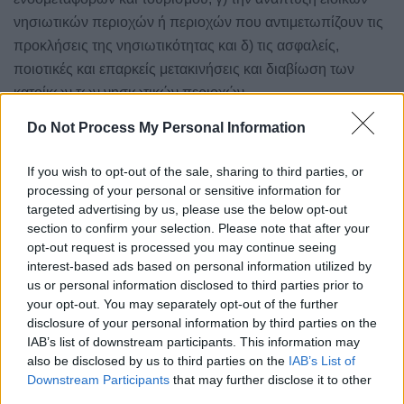
νησιωτικών περιοχών ή περιοχών που αντιμετωπίζουν τις
προκλήσεις της νησιωτικότητας και δ) τις ασφαλείς,
ποιοτικές και επαρκείς μετακινήσεις και διαβίωση των
κατοίκων των νησιωτικών περιοχών.
Do Not Process My Personal Information
Με το πρόγραμμα «Νέαρχος» χρηματοδοτούνται έργα
δημοσίου χαρακτήρα στους παρακάτω τομείς:
(α)
If you wish to opt-out of the sale, sharing to third parties, or
λιμενικές υποδομές, (β) υποδομές και δίκτυα διαχείρισης,
processing of your personal or sensitive information for
μεταφοράς και διανομής ύδατος ιδίως για τα μικρά,
targeted advertising by us, please use the below opt-out
απομακρυσμένα και άνυδρα νησιά, (γ) έργα διαχείρισης
section to confirm your selection. Please note that after your
ενέργειας και (δ) θαλάσσιες ενδομεταφορές που
opt-out request is processed you may continue seeing
interest-based ads based on personal information utilized by
συνδέονται με τη διασφάλιση ελάχιστης θαλάσσιας
us or personal information disclosed to third parties prior to
συγκοινωνιακής εξυπηρέτησης του νησιωτικού χώρου.
your opt-out. You may separately opt-out of the further
disclosure of your personal information by third parties on the
Ετικέτες:
ΠΡΩΤΟ ΘΕΜΑ
IAB’s list of downstream participants. This information may
also be disclosed by us to third parties on the
IAB’s List of
Downstream Participants
that may further disclose it to other
third parties.