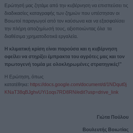
Ερώτησή μας ζητάμε από την κυβέρνηση να επισπεύσει τις
διαδικασίες καταγραφής των ζημιών που υπέστησαν οι
Βοιωτοί παραγωγοί από τον καύσωνα και να εξασφαλίσει
την πλήρη αποζημίωσή τους, αξιοποιώντας όλα τα
διαθέσιμα χρηματοδοτικά εργαλεία.
Η κλιματική κρίση είναι παρούσα και η κυβέρνηση
οφείλει να στηρίξει έμπρακτα του αγρότες μας και τον
πρωτογενή τομέα με ολοκληρωμένες στρατηγικές!”
H
Ερώτηση, όπως
κατατέθηκε:
https://docs.google.com/document/d/1NDqut0j
KNaT38qBJghvUYi1oqs7RD8RN/edit?usp=drive_link
Γιώτα Πούλου
Βουλευτής Βοιωτίας