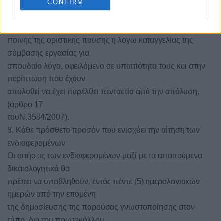
δεν έχουν απολυθεί από
CONFIRM
θέση δημόσιας υπηρεσίας ή ΟΤΑ ή άλλου ΝΠΔΔ, λόγω
επιβολής πειθαρχικής
ποινής της οριστικής παύσης ή λόγω καταγγελίας της
σύμβασης εργασίας για
σπουδαίο λόγο, οφειλόμενο σε υπαιτιότητα τους και στην
περίπτωση που έχουν
απολυθεί να έχει παρέλθει πενταετία από την απόλυση,
(άρθρο 17
τουΝ.3584/2007).
8. Κάθε πρόσθετο προσόν που ενισχύει την αίτηση των
ενδιαφερομένων
Οι αιτήσεις των ενδιαφερομένων μαζί με τα απαιτούμενα
δικαιολογητικά θα
πρέπει να υποβληθούν, εντός πέντε (5) ημερολογιακών
ημερών από την επομένη
της δημοσίευσης της παρούσας γνωστοποίησης στον
τύπο, δια του πρωτοκόλλου