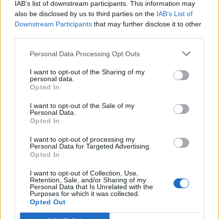
IAB’s list of downstream participants. This information may
Χώρας που ανήκει στην
also be disclosed by us to third parties on the
IAB’s List of
Ευρωπαϊκή Ένωση (Ε.Ε.),(άρθρο12 τουΝ.3584/2007).
Downstream Participants
that may further disclose it to other
 Να έχουν συμπληρώσει το κατώτατο όριο ηλικίας
third parties.
διορισμού
Personal Data Processing Opt Outs
(21ο
έτος),(άρθρο13τουΝ. 3584/2007).
I want to opt-out of the Sharing of my
personal data.
 Να είναι υγιείς,(άρθρο14τουΝ.3584/2007).
Opted In
 Προκειμένου για άνδρες, να έχουν εκπληρώσει τις
I want to opt-out of the Sale of my
στρατιωτικές τους υποχρεώσεις
Personal Data.
ή να έχουν απαλλαγεί από αυτές νόμιμα, (άρθρο 15
Opted In
τουΝ.3584/2007).
I want to opt-out of processing my
 Υπεύθυνη δήλωση του άρθρου 8 του Ν. 1599/1986 ότι
Personal Data for Targeted Advertising.
Opted In
δεν έχουν παραπεμφθεί με
βούλευμα για κακούργημα ή για ένα από τα αναφερόμενα
I want to opt-out of Collection, Use,
Retention, Sale, and/or Sharing of my
στον ΚΚΔΚΥ-ΥΚ
Personal Data that Is Unrelated with the
Purposes for which it was collected.
πλημμελήματα (άρθρο 16 του Ν. 3584/2007).
Opted Out
 Υπεύθυνη δήλωση του άρθρου 8 του Ν. 1599/1986 ότι