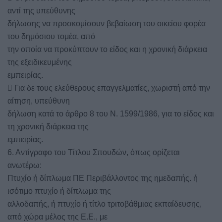
αντί της υπεύθυνης
δήλωσης να προσκομίσουν βεβαίωση του οικείου φορέα
του δημόσιου τομέα, από
την οποία να προκύπτουν το είδος και η χρονική διάρκεια
της εξειδικευμένης
εμπειρίας.
 Για δε τους ελεύθερους επαγγελματίες, χωριστή από την
αίτηση, υπεύθυνη
δήλωση κατά το άρθρο 8 του Ν. 1599/1986, για το είδος και
τη χρονική διάρκεια της
εμπειρίας.
6. Αντίγραφο του Τίτλου Σπουδών, όπως ορίζεται
ανωτέρω:
Πτυχίο ή δίπλωμα ΠΕ Περιβάλλοντος της ημεδαπής. ή
ισότιμο πτυχίο ή δίπλωμα της
αλλοδαπής, ή πτυχίο ή τίτλο τριτοβάθμιας εκπαίδευσης,
από χώρα μέλος της Ε.Ε., με