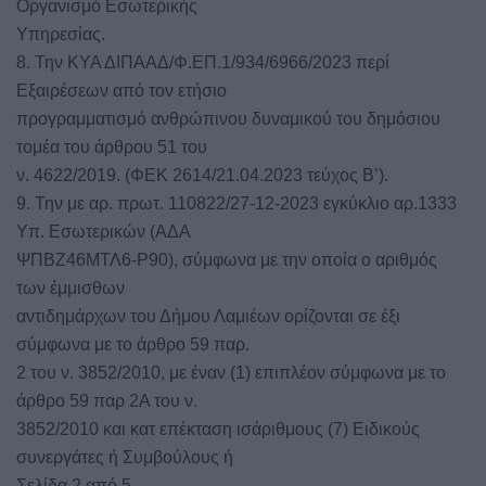
Οργανισμό Εσωτερικής
Υπηρεσίας.
8. Την ΚΥΑ ΔΙΠΑΑΔ/Φ.ΕΠ.1/934/6966/2023 περί
Εξαιρέσεων από τον ετήσιο
προγραμματισμό ανθρώπινου δυναμικού του δημόσιου
τομέα του άρθρου 51 του
ν. 4622/2019. (ΦΕΚ 2614/21.04.2023 τεύχος Β’).
9. Την με αρ. πρωτ. 110822/27-12-2023 εγκύκλιο αρ.1333
Υπ. Εσωτερικών (ΑΔΑ
ΨΠΒΖ46ΜΤΛ6-Ρ90), σύμφωνα με την οποία ο αριθμός
των έμμισθων
αντιδημάρχων του Δήμου Λαμιέων ορίζονται σε έξι
σύμφωνα με το άρθρο 59 παρ.
2 του ν. 3852/2010, με έναν (1) επιπλέον σύμφωνα με το
άρθρο 59 παρ 2Α του ν.
3852/2010 και κατ επέκταση ισάριθμους (7) Ειδικούς
συνεργάτες ή Συμβούλους ή
Σελίδα 2 από 5