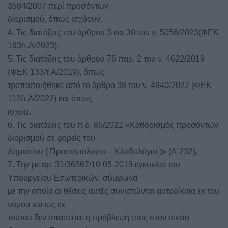
3584/2007 περί προσόντων
διορισμού, όπως ισχύουν.
4. Τις διατάξεις του άρθρου 3 και 30 του ν. 5056/2023(ΦΕΚ
163/τ.Α/2023).
5. Τις διατάξεις του άρθρου 76 παρ. 2 του ν. 4622/2019
(ΦΕΚ 133/τ.Α/2019), όπως
τροποποιήθηκε από το άρθρο 38 του ν. 4940/2022 (ΦΕΚ
112/τ.Α/2022) και όπως
ισχύει.
6. Τις διατάξεις του π.δ. 85/2022 «Καθορισμός προσόντων
διορισμού σε φορείς του
Δημοσίου ( Προσοντολόγιο – Κλαδολόγιο )» (Α΄232),
7. Την με αρ. 31/36567/10-05-2019 εγκύκλιο του
Υπουργείου Εσωτερικών, σύμφωνα
με την οποία οι θέσεις αυτές συνιστώνται αυτοδίκαια εκ του
νόμου και ως εκ
τούτου δεν απαιτείται η πρόβλεψή τους στον οικείο