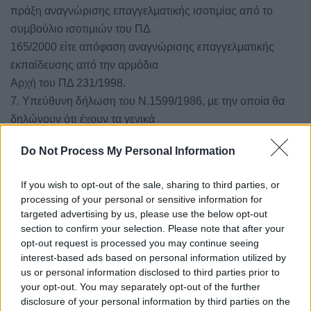
πράξη αναγνώρισης επαγγελματικής ισοτιμίας από το
συμβούλιο ισοτιμιών του ΠΔ
165/2000 είτε απόφαση αναγνώρισης επαγγελματικής
εκπαίδευσης από την αρμόδια
Αρχή του ΠΔ 231/1998.
7. Υπεύθυνη δήλωση του Ν.1599/1986, με την οποία θα
δηλώνουν ότι έχουν τα γενικά
προσόντα διορισμού που προβλέπονται για τους
Do Not Process My Personal Information
υπαλλήλους του πρώτου μέρους του
Ν. 3584/07, (άρθρα 11 έως και 17). Για τα γενικά προσόντα
If you wish to opt-out of the sale, sharing to third parties, or
διορισμού απαιτείται
processing of your personal or sensitive information for
χωριστή από την αίτηση, υπεύθυνη δήλωση του
targeted advertising by us, please use the below opt-out
υποψηφίου, κατά το άρθρο 8 του
section to confirm your selection. Please note that after your
opt-out request is processed you may continue seeing
ν.1599/1986, στην οποία να δηλώνετε ότι πληρούνται τα
interest-based ads based on personal information utilized by
συγκεκριμένα προσόντα
us or personal information disclosed to third parties prior to
ως αναφέρονται παρακάτω:
your opt-out. You may separately opt-out of the further
 Να έχουν την Ελληνική ιθαγένεια ή την ιθαγένεια της
disclosure of your personal information by third parties on the