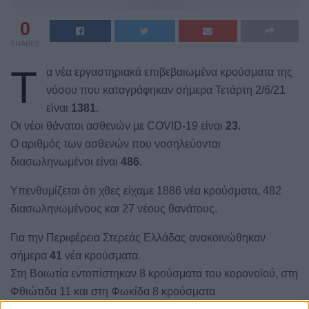
0
SHARES
Τ
α νέα εργαστηριακά επιβεβαιωμένα κρούσματα της
νόσου που καταγράφηκαν σήμερα Τετάρτη 2/6/21
είναι
1381
.
Οι νέοι θάνατοι ασθενών με COVID-19 είναι
23
.
Ο αριθμός των ασθενών που νοσηλεύονται
διασωληνωμένοι είναι
486
.
Υπενθυμίζεται ότι χθες είχαμε 1886 νέα κρούσματα, 482
διασωληνωμένους και 27 νέους θανάτους.
Για την Περιφέρεια Στερεάς Ελλάδας ανακοινώθηκαν
σήμερα
41
νέα κρούσματα.
Στη Βοιωτία εντοπίστηκαν 8 κρούσματα του κορονοϊού, στη
Φθιώτιδα 11 και στη Φωκίδα 8 κρούσματα