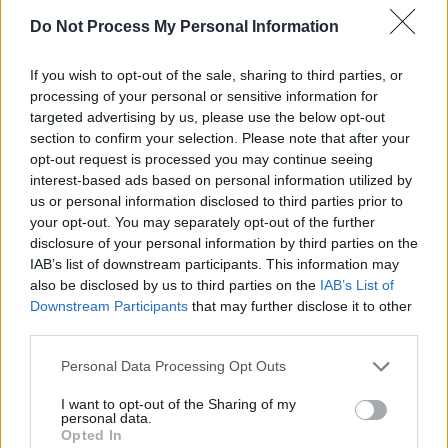
Αναλυτικά τα κρούσματα στη Στερεά σήμερα, έως τις 3 το
Do Not Process My Personal Information
μεσημέρι.
8 στην Π.Ε. Βοιωτίας
If you wish to opt-out of the sale, sharing to third parties, or
11 στην Π.Ε. Φθιώτιδας
processing of your personal or sensitive information for
targeted advertising by us, please use the below opt-out
14 στην Π.Ε. Εύβοιας
section to confirm your selection. Please note that after your
8 στην Π.Ε. Φωκίδας
opt-out request is processed you may continue seeing
κανένα στην Π.Ε. Ευρυτανία
interest-based ads based on personal information utilized by
us or personal information disclosed to third parties prior to
COVID – 19 | LIVE
your opt-out. You may separately opt-out of the further
disclosure of your personal information by third parties on the
Ημερήσια έκθεση επιδημιολογικής επιτήρησης
IAB’s list of downstream participants. This information may
λοίμωξης από το νέο κορωνοϊό (COVID-19) ISO WEEK
also be disclosed by us to third parties on the
IAB’s List of
21
Downstream Participants
that may further disclose it to other
third parties.
Δεδομένα έως 02 Ιουνίου 2021, ώρα 15:00
Personal Data Processing Opt Outs
Τα στοιχεία που παρουσιάζονται αφορούν περιστατικά από
την επιδημιολογική επιτήρηση της νόσου από το νέο
I want to opt-out of the Sharing of my
personal data.
κορωνοϊό (COVID19), με βάση τα δεδομένα που έχουν
Opted In
δηλωθεί στον ΕΟΔΥ και καταγραφεί μέχρι τις 02 Ιουνίου