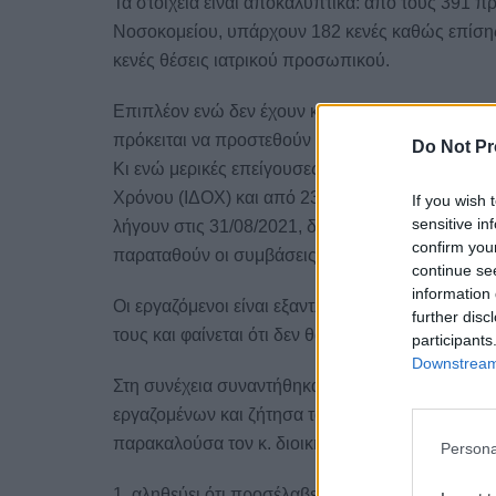
Τα στοιχεία είναι αποκαλυπτικά: από τους 391 π
Νοσοκομείου, υπάρχουν 182 κενές καθώς επίσης
κενές θέσεις ιατρικού προσωπικού.
Επιπλέον ενώ δεν έχουν καλυφθεί οι αποχωρήσ
πρόκειται να προστεθούν άλλες 12 αποχωρήσεις 
Do Not Pr
Κι ενώ μερικές επείγουσες ανάγκες εξυπηρετούν
Χρόνου (ΙΔΟΧ) και από 23 εργαζόμενους Σύμβα
If you wish 
sensitive in
λήγουν στις 31/08/2021, δεν υπάρχει καμία ενημ
confirm you
παραταθούν οι συμβάσεις μέχρι 31/12/2021, όπω
continue se
information 
Οι εργαζόμενοι είναι εξαντλημένοι από την υπερ
further disc
τους και φαίνεται ότι δεν θα λάβουν τις άδειες το
participants
Downstream 
Στη συνέχεια συναντήθηκα με τον Διοικητή κ. Θ
εργαζομένων και ζήτησα τα στοιχεία απορρόφηση
παρακαλούσα τον κ. διοικητή να απαντήσει δημόσ
Persona
1. αληθεύει ότι προσέλαβε επικουρικό εργαζόμεν