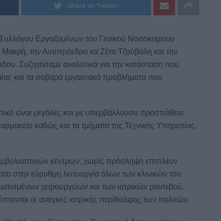
Share on Twitter
υ Συλλόγου Εργαζομένων του Γενικού Νοσοκομείου
 Μακρή, την Αντιπρόεδρο κα Ζέτα Τζούβαλη και την
άδου. Συζητήσαμε αναλυτικά για την κατάσταση που
μίας και τα σοβαρά εργασιακά προβλήματα που
πικό είναι μεγάλες και με υπερβάλλουσα προσπάθεια
ρμακείο καθώς και τα τμήματα της Τεχνικής Υπηρεσίας,
5 εμβολιαστικών κέντρων, χωρίς πρόσληψη επιπλέον
τα στην εύρυθμη λειτουργία όλων των κλινικών του
τισμένων χειρουργείων και των ιατρικών ραντεβού,
ύπτονται οι ανάγκες ιατρικής περίθαλψης των πολιτών.