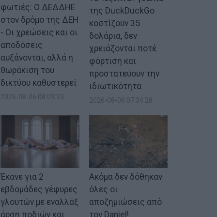
φωτιές: Ο ΔΕΔΔΗΕ
της DuckDuckGo
στον δρόμο της ΔΕΗ
κοστίζουν 35
- Οι χρεώσεις και οι
δολάρια, δεν
αποδόσεις
χρειάζονται ποτέ
αυξάνονται, αλλά η
φόρτιση και
θωράκιση του
προστατεύουν την
δικτύου καθυστερεί
ιδιωτικότητα
2026-08-06 08:09:33
2026-08-06 07:34:28
Έκανε για 2
Ακόμα δεν δόθηκαν
εβδομάδες γέφυρες
όλες οι
γλουτών με εναλλάξ
αποζημιώσεις από
άρση ποδιών και
τον Daniel!