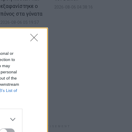
εξαφανίστηκε ο
2026-08-06 04:38:16
πόνος στα γόνατα
2026-08-06 05:19:57
sonal or
ection to
ou may
 personal
out of the
 downstream
B’s List of
ADVERTISEMENT