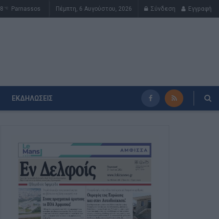
8
Parnassos
Πέμπτη, 6 Αυγούστου, 2026
Σύνδεση
Εγγραφή
°C
ΕΚΔΗΛΏΣΕΙΣ