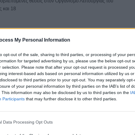
ροβλεπόμενες θέσεις στον Οργανισμό Λειτουργίας του
 και 18
εις λόγω συνταξιοδότησης των προηγούμενων ετών,
μέχρι το τέλος του 2021!
ocess My Personal Information
ται από 59 εργαζόμενους Ιδιωτικού Δικαίου Ορισμένου
σης Ορισμένου Χρόνου (ΣΟΧ), οι συμβάσεις των οποίων
to opt-out of the sale, sharing to third parties, or processing of your per
formation for targeted advertising by us, please use the below opt-out s
έρωση από την Διοίκηση του Νοσοκομείου για το εάν θα
r selection. Please note that after your opt-out request is processed y
ς σχετικά προβλέπεται από την Νομοθεσία λόγω covid.
eing interest-based ads based on personal information utilized by us or
disclosed to third parties prior to your opt-out. You may separately opt-
εργασία, δεν πληρώνονται για τις επιπλέον υπερωρίες
losure of your personal information by third parties on the IAB’s list of
υ 2021 αλλά ούτε και τις οφειλόμενες του 2020!
. This information may also be disclosed by us to third parties on the
IA
Participants
that may further disclose it to other third parties.
άνο Τσαντήλα, στον οποίο εξέθεσα τα προβλήματα των
ς του τρέχοντος προϋπολογισμού του Γ.Ν. Λιβαδειάς. Θα
ια στα εξής:
l Data Processing Opt Outs
ο για να καλύψει τις ανάγκες στο τμήμα Πληροφορικής,