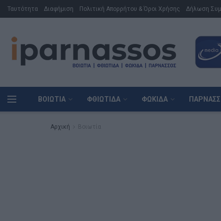
Ταυτότητα
Διαφήμιση
Πολιτική Απορρήτου & Όροι Χρήσης
Δήλωση Συ
ΒΟΙΩΤΊΑ
ΦΘΙΏΤΙΔΑ
ΦΩΚΊΔΑ
ΠΑΡΝΑΣΣ
Αρχική
Βοιωτία