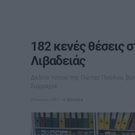
182 κενές θέσεις 
Λιβαδειάς
Δελτίο τύπου της Γιώτας Πούλου, β
Συμμαχία
29 Ιουνίου, 2021
σε
Βοιωτία