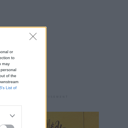
sonal or
ection to
ou may
 personal
out of the
 downstream
B’s List of
ADVERTISEMENT