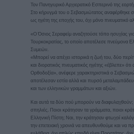
Τον Πανηγυρικό Αρχιερατικό Εσπερινό της εορτή
Στο κήρυγμά του ο Σεβασμιώτατος αναφέρθηκε σ
ως ηγέτη της εποχής του, όχι μόνο πνευματικό αλ
«Ο Όσιος Σεραφείμ αναζητούσε τόπο ησυχίας για
Τουρκοκρατίας, το οποίο αποτέλεσε πνεύμονα Ελ
Συμεών.
«Μπορεί να απέχει ιστορικά η ζωή του, δύο περ
και διορατικός πνευματικός ηγέτης «έβλεπε» ότι α
Ορθοδοξία», ανέφερε χαρακτηριστικά ο Σεβασμιώ
αποτέλεσαν εστία αλλά και πυρσό μεταλαμπάδευσ
και των ελληνικών γραμμάτων και αξιών.
Και αυτά τα δύο πού μπορούν να διαφυλαχθούν; 
σπηλιές. Ποιοι κράτησαν τα γράμματα, ποιοι κρ
Ελληνική Πίστη; Ναι, την κράτησαν φτωχοί καλόγ
την επετειακή χρονιά να απευθυνθούμε και να π
ευλάβεια, όχι απλώς επειδή είναι Προστάτης, όχι 