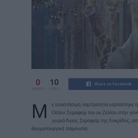
0
10
Share on Facebook
SHARES
VIEWS
Μ
ε αναστάσιμη λαμπρότητα εορτάστηκε η
Οσίου Σεραφείμ του εκ Ζελίου στην γεν
χωριό Άγιος Σεραφείμ της Λοκρίδος, από
θαυματουργική παρουσία.