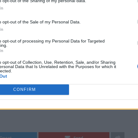
o opt-out of the Sharing of my personal data.
ο διάβα των αιώνων, να βγάλει και άλλους σαν τον Όσιο
In
υτού του τόπου όχι μόνο στην πατρίδα μας αλλά στην
o opt-out of the Sale of my Personal Data.
In
φερειάρχης Περιβάλλοντος κ. Ηλίας Κυρμανίδης, οι
to opt-out of processing my Personal Data for Targeted
ing.
της, ο Δήμαρχος Λοκρών κ. Αθανάσιος Ζεκεντές, η
In
 Στιβακτή
πλήθος άλλων επισήμων και κόσμου.
o opt-out of Collection, Use, Retention, Sale, and/or Sharing
ersonal Data that Is Unrelated with the Purposes for which it
θέτησε πρωτοπρεσβύτερο τον εφημέριο του Ναού π.
lected.
Out
CONFIRM
/φθιώτιδος-συμεών-να-συνεχίσουμε-την-παράδοση-του-
Tweet
Send