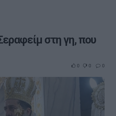
Σεραφείμ στη γη, που
0
0
0