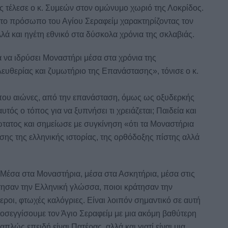
ς τέλεσε ο κ. Συμεών στον ομώνυμο χωριό της Λοκρίδος.
το πρόσωπο του Αγίου Σεραφείμ χαρακτηρίζοντας τον
λά και ηγέτη εθνικό στα δύσκολα χρόνια της σκλαβιάς.
 να ιδρύσει Μοναστήρι μέσα στα χρόνια της
ευθερίας και ζυμωτήριο της Επανάστασης», τόνισε ο κ.
ίπου αιώνες, από την επανάσταση, όμως ως οξυδερκής
υτός ο τόπος για να ξυπνήσει τι χρειάζεται; Παιδεία και
τατος και σημείωσε με συγκίνηση «ότι τα Μοναστήρια
ης της ελληνικής ιστορίας, της ορθόδοξης πίστης αλλά
Μέσα στα Μοναστήρια, μέσα στα Ασκητήρια, μέσα στις
άτησαν την Ελληνική γλώσσα, ποιοι κράτησαν την
εροι, φτωχές καλόγριες. Είναι λοιπόν σημαντικό σε αυτή
ροσεγγίσουμε τον Άγιο Σεραφείμ με μια ακόμη βαθύτερη
απλώς επειδή είναι Πατέρας, αλλά και γιατί είναι μια