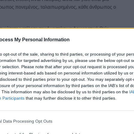
νθρωπος πονεμένος, ταλαιπωρημένος, κάθε άνθρωπος ο
σμιώτατος ετέλεσε την Αναστάσιμη Αρχιερατική Θεία
, στο όμορφο Ζέλι Λοκρίδος.
ocess My Personal Information
ς Σεραφείμ άνοιξε μία παράδοση και μάλιστα χωρίς
ραγε θα συνεχίσουμε την παράδοση ή θα σπάσουμε αυτή
to opt-out of the sale, sharing to third parties, or processing of your per
formation for targeted advertising by us, please use the below opt-out s
r selection. Please note that after your opt-out request is processed y
eing interest-based ads based on personal information utilized by us or
disclosed to third parties prior to your opt-out. You may separately opt-
νεται κανείς ζωντανή την αγάπη του και την παρουσία
losure of your personal information by third parties on the IAB’s list of
μπνέει την Αγιότητα και στους ανθρώπους του σήμερα. Και
. This information may also be disclosed by us to third parties on the
IA
 να πούμε έτσι- το μεγάλο ερώτημα της εορτής, το
Participants
that may further disclose it to other third parties.
μέσα της: αξιώθηκα να είμαι συγχωριανός και
κό του παράδειγμα, την δικιά του παρακαταθήκη, την
τε να μην διακόψω αυτή την αλυσίδα της Αγιότητας, την
l Data Processing Opt Outs